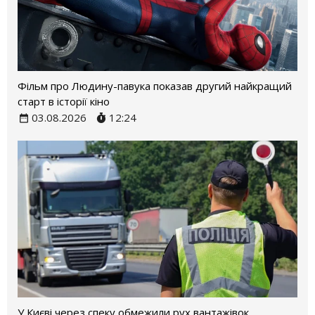
Фільм про Людину-павука показав другий найкращий
старт в історії кіно
03.08.2026
12:24
У Києві через спеку обмежили рух вантажівок