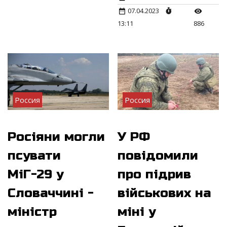
07.04.2023
13:11
886
Россия
Россия
Росіяни могли
У РФ
псувати
повідомили
МіГ-29 у
про підрив
Словаччині -
військових на
міністр
міні у