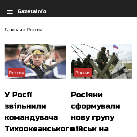
arch
person
menu
Gazetainfo
Главная
»
Россия
Россия
Россия
У Росії
Росіяни
звільнили
сформували
командувача
нову групу
Тихоокеанського
військ на