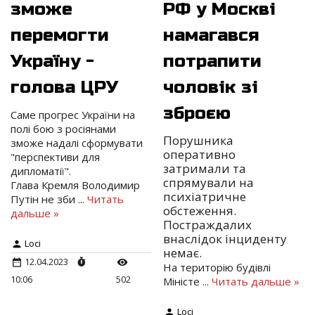
зможе
РФ у Москві
перемогти
намагався
Україну -
потрапити
голова ЦРУ
чоловік зі
зброєю
Саме прогрес України на
полі бою з росіянами
Порушника
зможе надалі сформувати
оперативно
"перспективи для
затримали та
дипломатії".
спрямували на
Глава Кремля Володимир
психіатричне
Путін не зби
...
Читать
обстеження.
дальше »
Постраждалих
внаслідок інциденту
Loci
немає.
12.04.2023
На територію будівлі
10:06
502
Міністе
...
Читать дальше »
Loci