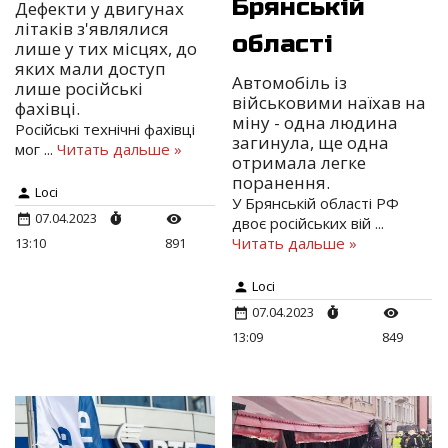
Брянській
Дефекти у двигунах
літаків з'являлися
області
лише у тих місцях, до
яких мали доступ
Автомобіль із
лише російські
військовими наїхав на
фахівці.
міну - одна людина
Російські технічні фахівці
загинула, ще одна
мог
...
Читать дальше »
отримала легке
поранення.
Loci
У Брянській області РФ
07.04.2023
двоє російських вій
...
Читать дальше »
13:10
891
Loci
07.04.2023
13:09
849