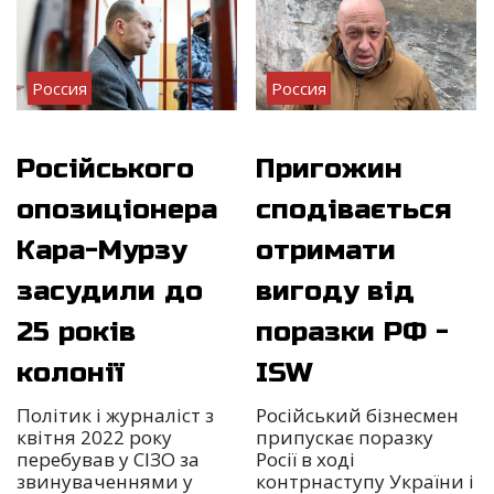
Россия
Россия
Російського
Пригожин
опозиціонера
сподівається
Кара-Мурзу
отримати
засудили до
вигоду від
25 років
поразки РФ -
колонії
ISW
Політик і журналіст з
Російський бізнесмен
квітня 2022 року
припускає поразку
перебував у СІЗО за
Росії в ході
звинуваченнями у
контрнаступу України і