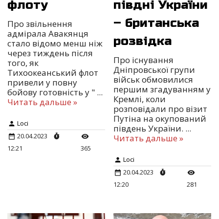
флоту
півдні України
– британська
Про звільнення
адмірала Авакянця
розвідка
стало відомо менш ніж
через тиждень після
Про існування
того, як
Дніпровської групи
Тихоокеанський флот
військ обмовилися
привели у повну
першим згадуванням у
бойову готовність у "
...
Кремлі, коли
Читать дальше »
розповідали про візит
Путіна на окупований
Loci
південь України.
...
20.04.2023
Читать дальше »
12:21
365
Loci
20.04.2023
12:20
281