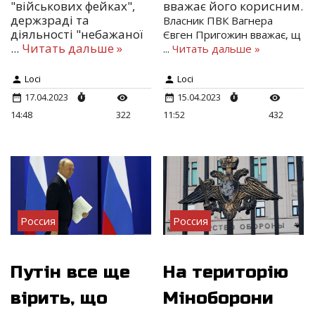
"військових фейках",
вважає його корисним.
держзраді та
Власник ПВК Вагнера
діяльності "небажаної
Євген Пригожин вважає, щ
...
Читать дальше »
...
Читать дальше »
Loci
Loci
17.04.2023
15.04.2023
14:48
322
11:52
432
Россия
Россия
Путін все ще
На територію
вірить, що
Міноборони