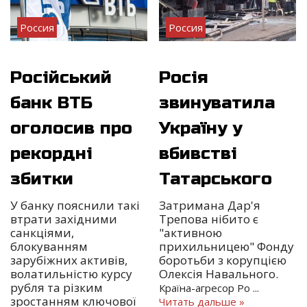
Россия
Россия
Російський
Росія
банк ВТБ
звинуватила
оголосив про
Україну у
рекордні
вбивстві
збитки
Татарського
У банку пояснили такі
Затримана Дар'я
втрати західними
Трепова нібито є
санкціями,
"активною
блокуванням
прихильницею" Фонду
зарубіжних активів,
боротьби з корупцією
волатильністю курсу
Олексія Навального.
рубля та різким
Країна-агресор Ро
...
зростанням ключової
Читать дальше »