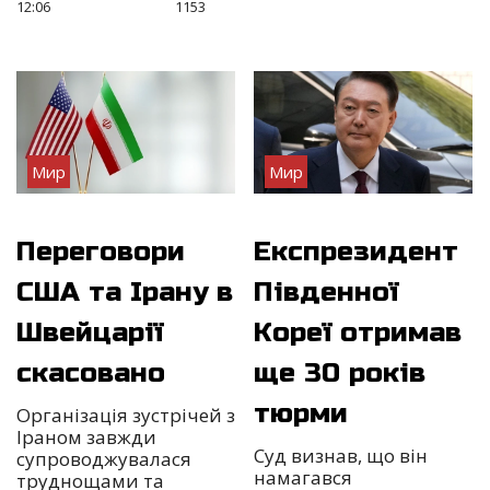
12:06
1153
Мир
Мир
Переговори
Експрезидент
США та Ірану в
Південної
Швейцарії
Кореї отримав
скасовано
ще 30 років
тюрми
Організація зустрічей з
Іраном завжди
Суд визнав, що він
супроводжувалася
намагався
труднощами та