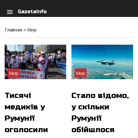
arch
person
menu
Gazetainfo
Главная
»
Мир
Мир
Мир
Тисячі
Стало відомо,
медиків у
у скільки
Румунії
Румунії
оголосили
обійшлося