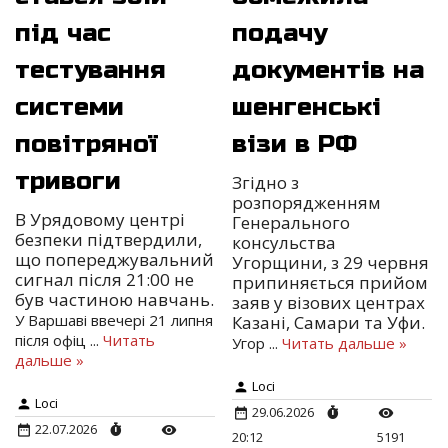
під час
подачу
тестування
документів на
системи
шенгенські
повітряної
візи в РФ
тривоги
Згідно з
розпорядженням
В Урядовому центрі
Генерального
безпеки підтвердили,
консульства
що попереджувальний
Угорщини, з 29 червня
сигнал після 21:00 не
припиняється прийом
був частиною навчань.
заяв у візових центрах
У Варшаві ввечері 21 липня
Казані, Самари та Уфи.
після офіц
...
Читать
Угор
...
Читать дальше »
дальше »
Loci
Loci
29.06.2026
22.07.2026
20:12
5191