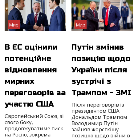
Мир
Мир
В ЄС оцінили
Путін змінив
потенційне
позицію щодо
відновлення
України після
мирних
зустрічі з
переговорів за
Трампом - ЗМІ
участю США
Після переговорів із
президентом США
Європейський Союз, зі
Дональдом Трампом
свого боку,
Володимир Путін
продовжуватиме тиск
зайняв жорсткішу
на Росію, зокрема
позицію щодо війни в