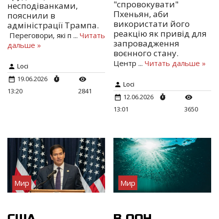
"спровокувати"
несподіванками,
Пхеньян, аби
пояснили в
використати його
адміністрації Трампа.
реакцію як привід для
Переговори, які п
...
Читать
запровадження
дальше »
воєнного стану.
Центр
...
Читать дальше »
Loci
19.06.2026
Loci
13:20
2841
12.06.2026
13:01
3650
Мир
Мир
США
В ООН