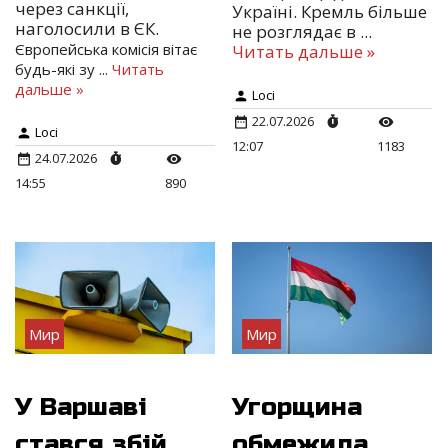
через санкції,
Україні. Кремль більше
наголосили в ЄК.
не розглядає в
...
Європейська комісія вітає
Читать дальше »
будь-які зу
...
Читать
дальше »
Loci
22.07.2026
Loci
12:07
1183
24.07.2026
14:55
890
Мир
Мир
У Варшаві
Угорщина
стався збій
обмежила