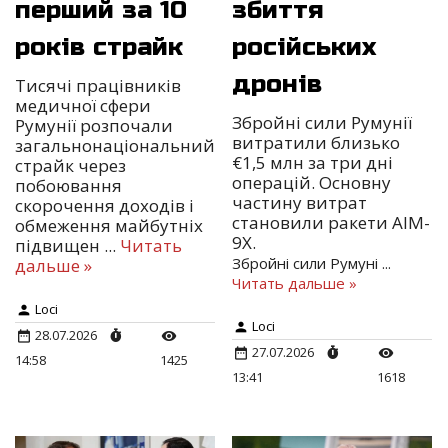
перший за 10
збиття
років страйк
російських
дронів
Тисячі працівників
медичної сфери
Збройні сили Румунії
Румунії розпочали
витратили близько
загальнонаціональний
€1,5 млн за три дні
страйк через
операцій. Основну
побоювання
частину витрат
скорочення доходів і
становили ракети AIM-
обмеження майбутніх
9X.
підвищен
...
Читать
Збройні сили Румуні
...
дальше »
Читать дальше »
Loci
Loci
28.07.2026
27.07.2026
14:58
1425
13:41
1618