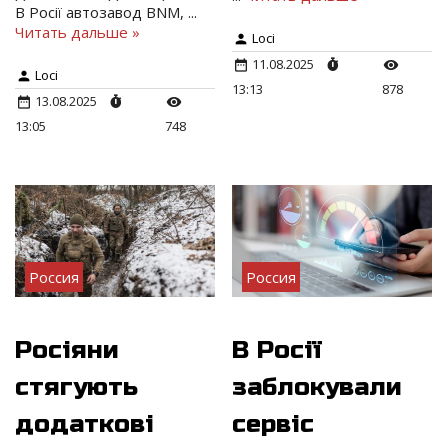
В Росії автозавод BNM,
...
Читать дальше »
Loci
11.08.2025
Loci
13:13
878
13.08.2025
13:05
748
Россия
Россия
Росіяни
В Росії
стягують
заблокували
додаткові
сервіс