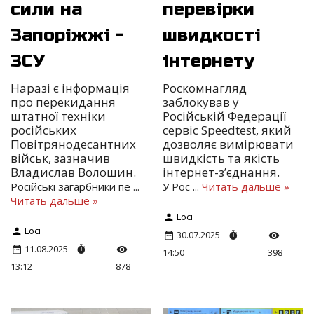
сили на
перевірки
Запоріжжі -
швидкості
ЗСУ
інтернету
Наразі є інформація
Роскомнагляд
про перекидання
заблокував у
штатної техніки
Російській Федерації
російських
сервіс Speedtest, який
Повітрянодесантних
дозволяє вимірювати
військ, зазначив
швидкість та якість
Владислав Волошин.
інтернет-з’єднання.
Російські загарбники пе
...
У Рос
...
Читать дальше »
Читать дальше »
Loci
Loci
30.07.2025
11.08.2025
14:50
398
13:12
878