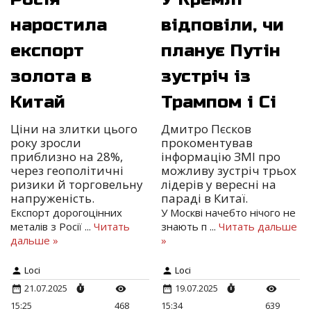
наростила
відповіли, чи
експорт
планує Путін
золота в
зустріч із
Китай
Трампом і Сі
Ціни на злитки цього
Дмитро Пєсков
року зросли
прокоментував
приблизно на 28%,
інформацію ЗМІ про
через геополітичні
можливу зустріч трьох
ризики й торговельну
лідерів у вересні на
напруженість.
параді в Китаї.
Експорт дорогоцінних
У Москві начебто нічого не
металів з Росії
...
Читать
знають п
...
Читать дальше
дальше »
»
Loci
Loci
21.07.2025
19.07.2025
15:25
468
15:34
639