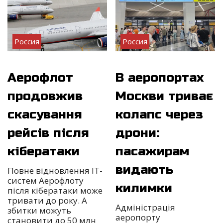
Россия
Россия
Аерофлот
В аеропортах
продовжив
Москви триває
скасування
колапс через
рейсів після
дрони:
кібератаки
пасажирам
видають
Повне відновлення IT-
систем Аерофлоту
килимки
після кібератаки може
тривати до року. А
Адміністрація
збитки можуть
аеропорту
становити до 50 млн