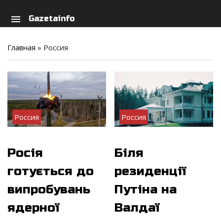
arch
person
menu
Gazetainfo
Главная
»
Россия
Россия
Россия
Росія
Біля
готується до
резиденції
випробувань
Путіна на
ядерної
Валдаї