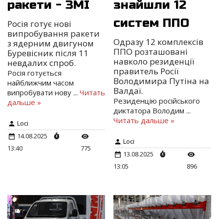
ракети - ЗМІ
знайшли 12
систем ППО
Росія готує нові
випробування ракети
Одразу 12 комплексів
з ядерним двигуном
ППО розташовані
Буревісник після 11
навколо резиденції
невдалих спроб.
правитель Росії
Росія готується
Володимира Путіна на
найближчим часом
Валдаї.
випробувати нову
...
Читать
Резиденцію російського
дальше »
диктатора Володим
...
Читать дальше »
Loci
14.08.2025
Loci
13:40
775
13.08.2025
13:05
896