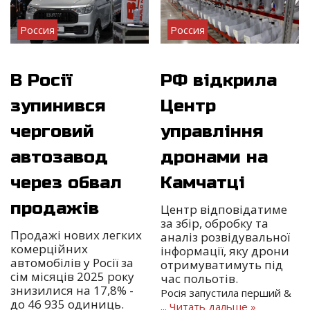
Россия
Россия
В Росії
РФ відкрила
зупинився
Центр
черговий
управління
автозавод
дронами на
через обвал
Камчатці
продажів
Центр відповідатиме
за збір, обробку та
Продажі нових легких
аналіз розвідувальної
комерційних
інформації, яку дрони
автомобілів у Росії за
отримуватимуть під
сім місяців 2025 року
час польотів.
знизилися на 17,8% -
Росія запустила перший &
до 46 935 одиниць.
...
Читать дальше »