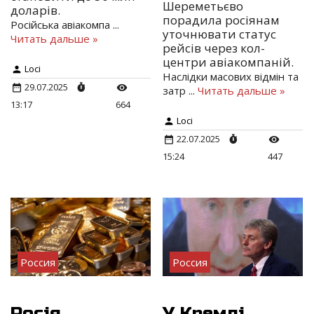
Шереметьєво
доларів.
порадила росіянам
Російська авіакомпа
...
уточнювати статус
Читать дальше »
рейсів через кол-
центри авіакомпаній.
Loci
Наслідки масових відмін та
29.07.2025
затр
...
Читать дальше »
13:17
664
Loci
22.07.2025
15:24
447
Россия
Россия
Росія
У Кремлі