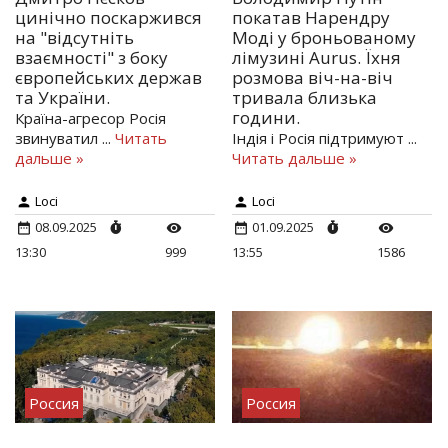
цинічно поскаржився
покатав Нарендру
на "відсутніть
Моді у броньованому
взаємності" з боку
лімузині Aurus. Їхня
європейських держав
розмова віч-на-віч
та України.
тривала близька
години.
Країна-агресор Росія
звинуватил
...
Читать
Індія і Росія підтримуют
...
дальше »
Читать дальше »
Loci
Loci
08.09.2025
01.09.2025
13:30
999
13:55
1586
Россия
Россия