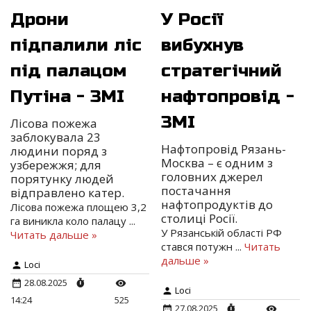
Дрони
У Росії
підпалили ліс
вибухнув
під палацом
стратегічний
Путіна - ЗМІ
нафтопровід -
ЗМІ
Лісова пожежа
заблокувала 23
Нафтопровід Рязань-
людини поряд з
Москва – є одним з
узбережжя; для
головних джерел
порятунку людей
постачання
відправлено катер.
нафтопродуктів до
Лісова пожежа площею 3,2
столиці Росії.
га виникла коло палацу
...
У Рязанській області РФ
Читать дальше »
стався потужн
...
Читать
дальше »
Loci
28.08.2025
Loci
14:24
525
27.08.2025