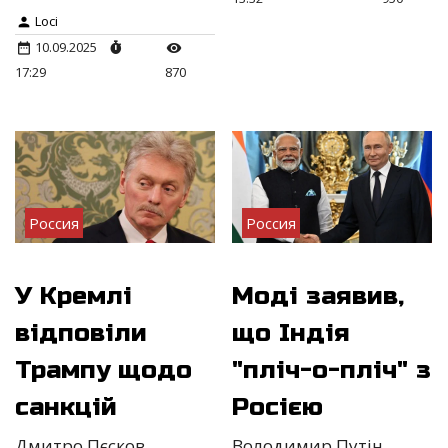
Loci
10.09.2025
17:29
870
Россия
Россия
У Кремлі
Моді заявив,
відповіли
що Індія
Трампу щодо
"пліч-о-пліч" з
санкцій
Росією
Дмитро Пєсков
Володимир Путін