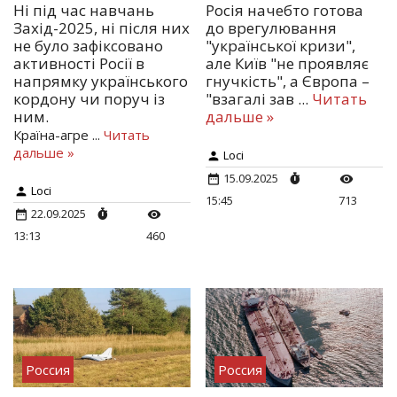
Ні під час навчань
Росія начебто готова
Захід-2025, ні після них
до врегулювання
не було зафіксовано
"української кризи",
активності Росії в
але Київ "не проявляє
напрямку українського
гнучкість", а Європа –
кордону чи поруч із
"взагалі зав
...
Читать
ним.
дальше »
Країна-агре
...
Читать
дальше »
Loci
15.09.2025
Loci
15:45
713
22.09.2025
13:13
460
Россия
Россия