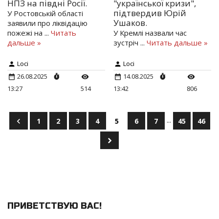
НПЗ на півдні Росії.
"української кризи",
підтвердив Юрій
У Ростовській області
Ушаков.
заявили про ліквідацію
пожежі на
...
Читать
У Кремлі назвали час
дальше »
зустріч
...
Читать дальше »
Loci
Loci
26.08.2025
14.08.2025
13:27
514
13:42
806
...
1
2
3
4
5
6
7
45
46
ПРИВЕТСТВУЮ ВАС
!