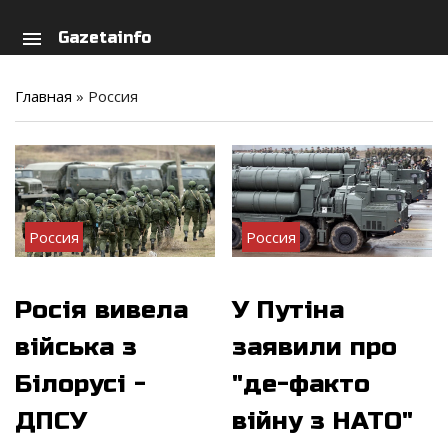
arch
person
menu
Gazetainfo
Главная
»
Россия
Россия
Россия
Росія вивела
У Путіна
війська з
заявили про
Білорусі -
"де-факто
ДПСУ
війну з НАТО"