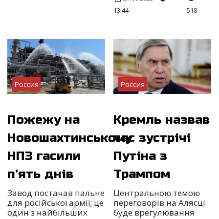
13:44
518
Россия
Россия
Пожежу на
Кремль назвав
Новошахтинському
час зустрічі
НПЗ гасили
Путіна з
п’ять днів
Трампом
Завод постачав пальне
Центральною темою
для російської армії; це
переговорів на Алясці
один з найбільших
буде врегулювання