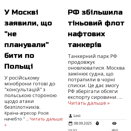
У Москві
РФ збільшила
заявили, що
тіньовий флот
"не
нафтових
планували"
танкерів
бити по
Танкерний парк РФ
продовжує
Польщі
оновлюватися. Москва
замінює судна, що
У російському
потрапили в чорні
міноброни готові до
списки. Це дає змогу
"консультацій" з
РФ зберігати обсяги
польською стороною
експорту сировини.
...
щодо атаки
Читать дальше »
безпілотників.
Країна-агресор Росія
Loci
начебто "
...
Читать дальше
08.09.2025
»
13:32
950