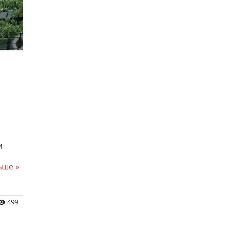
и
ьше »
499