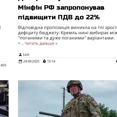
Мінфін РФ запропонував
підвищити ПДВ до 22%
1
Відповідна пропозиція виникла на тлі зрос
дефіциту бюджету: Кремль нині вибирає мі
"поганими та дуже поганими" варіантами.
<
...
Читать дальше »
Loci
24.09.2025
13:14
1459