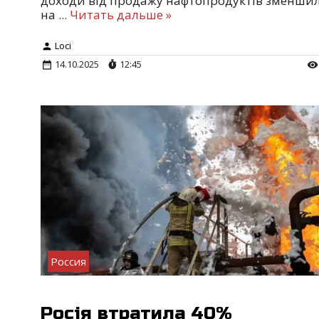
доходи від продажу нафтопродуктів зменши
на
...
Читать дальше »
Loci
14.10.2025
12:45
Россия
Росія втратила 40%