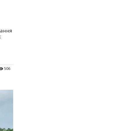
тання
ж
506