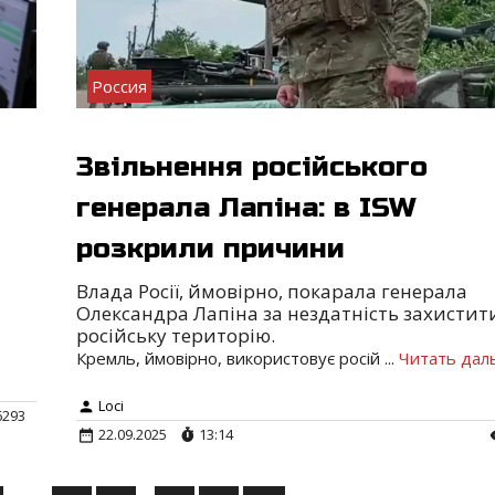
Россия
Звільнення російського
генерала Лапіна: в ISW
розкрили причини
Влада Росії, ймовірно, покарала генерала
Олександра Лапіна за нездатність захистит
російську територію.
Кремль, ймовірно, використовує росій
...
Читать дал
Loci
6293
22.09.2025
13:14