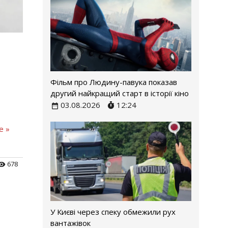
Фільм про Людину-павука показав
другий найкращий старт в історії кіно
03.08.2026
12:24
е »
678
У Києві через спеку обмежили рух
вантажівок