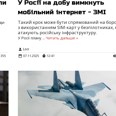
ли
У Росії на добу вимкнуть
мобільний інтернет - ЗМІ
Такий крок може бути спрямований на бор
ади
з використанням SIM-карт у безпілотниках, 
атакують російську інфраструктуру.
У Росії плану
...
Читать дальше »
Loci
1355
07.11.2025
12:41