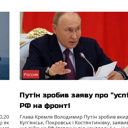
Россия
Путін зробив заяву про "усп
РФ на фронті
0,20
Глава Кремля Володимир Путін зробив вки
і як
Куп'янськ, Покровськ і Костянтинівку, заяв