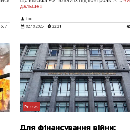
лися
що війська РФ "взяли їх під контроль".<
...
Чи
дальше »
Loci
657
02.10.2025
22:21
Россия
Для фінансування війни: