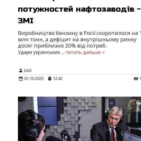
потужностей нафтозаводів -
ЗМІ
Виробництво бензину в Росії скоротилося на 
млн тонн, а дефіцит на внутрішньому ринку
досяг приблизно 20% від потреб.
Удари українських
...
Читать дальше »
Loci
01.10.2025
12:42