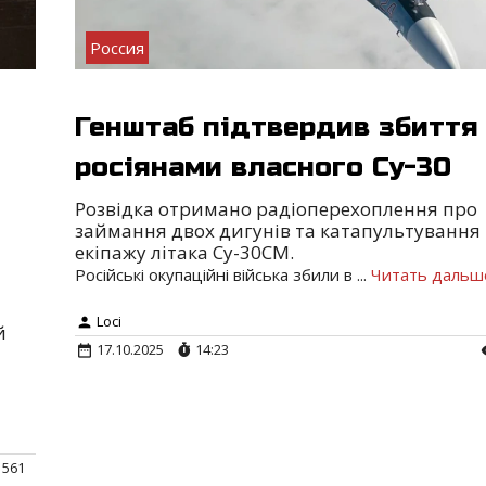
Россия
Генштаб підтвердив збиття
росіянами власного Су-30
Розвідка отримано радіоперехоплення про
займання двох дигунів та катапультування
екіпажу літака Су-30СМ.
Російські окупаційні війська збили в
...
Читать дальш
Loci
й
17.10.2025
14:23
561