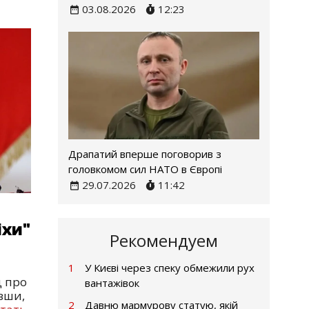
03.08.2026
12:23
Драпатий вперше поговорив з
головкомом сил НАТО в Європі
29.07.2026
11:42
іхи"
Рекомендуем
1
У Києві через спеку обмежили рух
д про
вантажівок
ивши,
2
Давню мармурову статую, якій