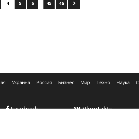
...
4
5
6
45
46
ная
Украина
Россия
Бизнес
Мир
Техно
Наука
С
Facebook
Vkontakte