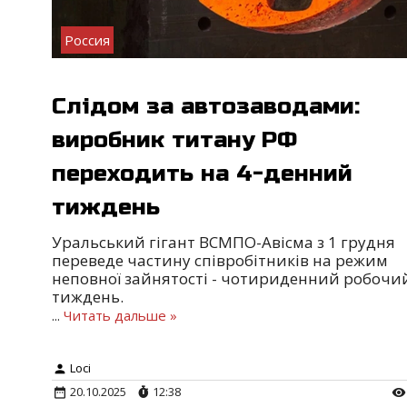
Россия
Слідом за автозаводами:
виробник титану РФ
переходить на 4-денний
тиждень
Уральський гігант ВСМПО-Авісма з 1 грудня
переведе частину співробітників на режим
неповної зайнятості - чотириденний робочи
тиждень.
...
Читать дальше »
Loci
20.10.2025
12:38