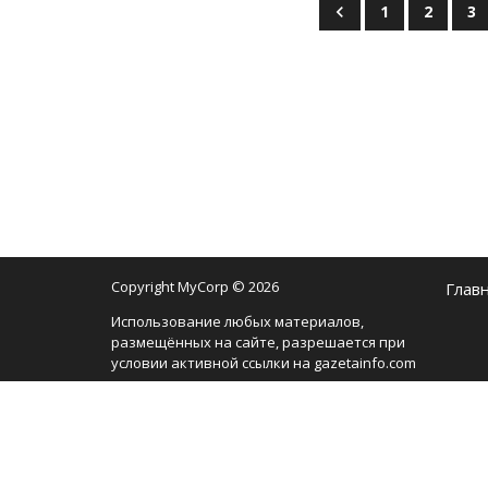
1
2
3
Copyright MyCorp © 2026
Глав
Использование любых материалов,
размещённых на сайте, разрешается при
условии активной ссылки на gazetainfo.com
Мы используем cookie-файлы, чтобы сделать
сайт максимально удобным для вас и
анализировать использование наших
продуктов и услуг, чтобы увеличить
качество рекламных и маркетинговых