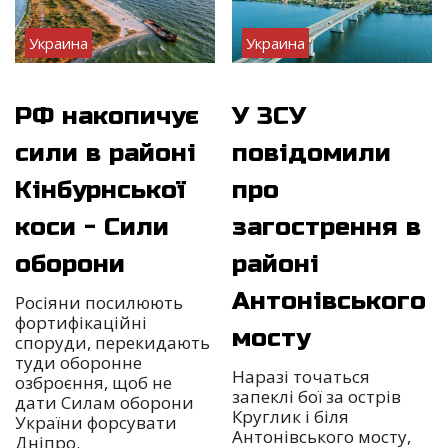
Украина
Украина
РФ накопичує
У ЗСУ
сили в районі
повідомили
Кінбурнської
про
коси - Сили
загострення в
оборони
районі
Антонівського
Росіяни посилюють
фортифікаційні
мосту
споруди, перекидають
туди оборонне
Наразі точаться
озброєння, щоб не
запеклі бої за острів
дати Силам оборони
Круглик і біля
України форсувати
Антонівського мосту,
Дніпро.