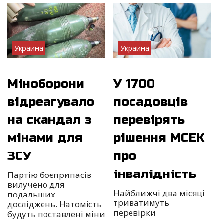
Украина
Украина
Міноборони
У 1700
відреагувало
посадовців
на скандал з
перевірять
мінами для
рішення МСЕК
ЗСУ
про
інвалідність
Партію боєприпасів
вилучено для
Найближчі два місяці
подальших
триватимуть
досліджень. Натомість
перевірки
будуть поставлені міни