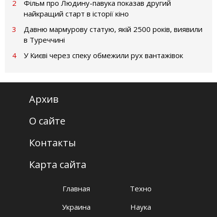
2
Фільм про Людину-павука показав другий
найкращий старт в історії кіно
3
Давню мармурову статую, якій 2500 років, виявили
в Туреччині
4
У Києві через спеку обмежили рух вантажівок
Архив
О сайте
Контакты
Карта сайта
Главная
Техно
Украина
Наука