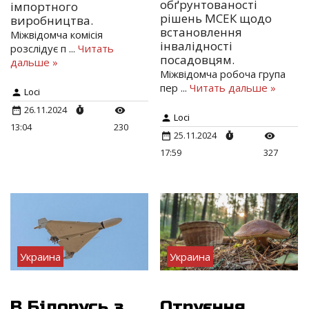
обґрунтованості
імпортного
рішень МСЕК щодо
виробництва.
встановлення
Міжвідомча комісія
інвалідності
розслідує п
...
Читать
посадовцям.
дальше »
Міжвідомча робоча група
пер
...
Читать дальше »
Loci
26.11.2024
Loci
13:04
230
25.11.2024
17:59
327
Украина
Украина
В Білорусь з
Отруєння