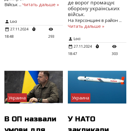
де ворог промацує
Військ
...
Читать дальше »
оборону українських
військ.
На Херсонщині в район
...
Loci
Читать дальше »
27.11.2024
18:48
293
Loci
27.11.2024
18:47
303
Украина
Украина
В ОП назвали
У НАТО
умови для
закликали