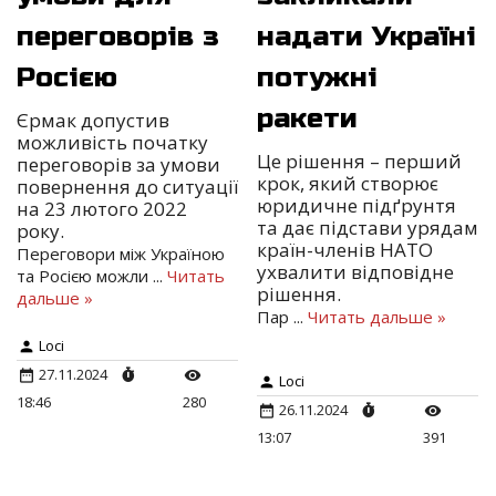
переговорів з
надати Україні
Росією
потужні
ракети
Єрмак допустив
можливість початку
Це рішення – перший
переговорів за умови
крок, який створює
повернення до ситуації
юридичне підґрунтя
на 23 лютого 2022
та дає підстави урядам
року.
країн-членів НАТО
Переговори між Україною
ухвалити відповідне
та Росією можли
...
Читать
рішення.
дальше »
Пар
...
Читать дальше »
Loci
27.11.2024
Loci
18:46
280
26.11.2024
13:07
391