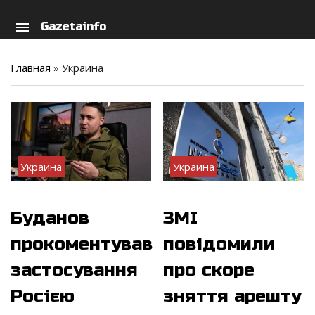
arch
person
menu
Gazetainfo
Главная
»
Украина
Украина
Украина
Буданов
ЗМІ
прокоментував
повідомили
застосування
про скоре
Росією
зняття арешту