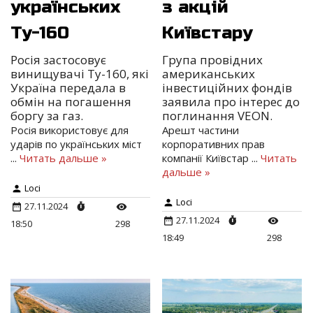
українських
з акцій
Ту-160
Київстару
Росія застосовує
Група провідних
винищувачі Ту-160, які
американських
Україна передала в
інвестиційних фондів
обмін на погашення
заявила про інтерес до
боргу за газ.
поглинання VEON.
Росія використовує для
Арешт частини
ударів по українських міст
корпоративних прав
...
Читать дальше »
компанії Київстар
...
Читать
дальше »
Loci
Loci
27.11.2024
27.11.2024
18:50
298
18:49
298