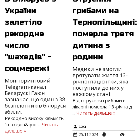
України
грибами на
залетіло
Тернопільщині:
рекордне
померла третя
число
дитина з
"шахедів" -
родини
соцмережі
Медики не змогли
врятувати життя 13-
Моніторинговий
річної пацієнтки, яка
Telegram-канал
поступила до них у
Беларускі Гаюн
важкому стані.
зазначає, що один з 38
Від отруєння грибами в
безпілотників білоруси
лікарні померла 13-річна д
збили.
...
Читать дальше »
Рекордно високу кількість
"шахедів&quo
...
Читать
Loci
дальше »
25.11.2024