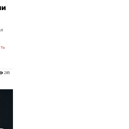
ли
ел
ать
285