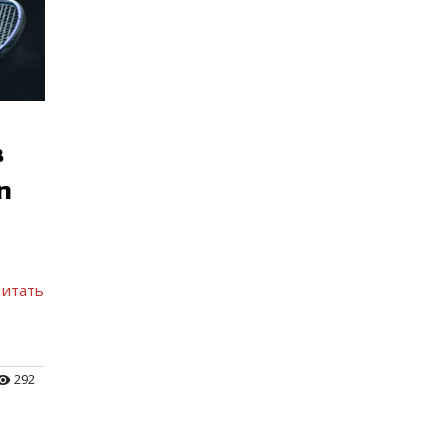
в
n
Читать
292