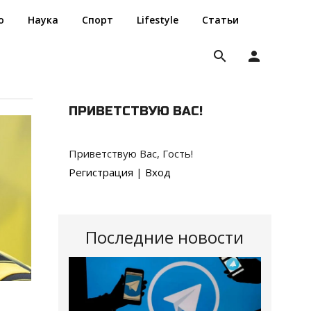
о
Наука
Спорт
Lifestyle
Статьи
search
person
ПРИВЕТСТВУЮ ВАС
!
Приветствую Вас
,
Гость
!
Регистрация
|
Вход
Последние новости