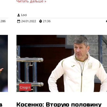
Читать дальше »
Loci
286
24.01.2022
21:36
Спорт
в
Косенко: Вторую половину