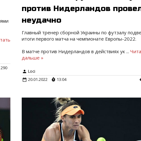
против Нидерландов прове
неудачно
лями
Главный тренер сборной Украины по футзалу подв
итоги первого матча на чемпионате Европы-2022.
тать
В матче против Нидерландов в действиях ук
...
Чит
дальше »
290
Loci
20.01.2022
13:04