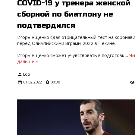
COVID-19 у тренера женской
сборной по биатлону не
подтвердился
Игорь Ященко сдал отрицательный тест на коронав
перед Олимпийскими играми-2022 в Пекине.
Игорь Ященко сможет учувствовать в подготовк
...
Чи
дальше »
Loci
01.02.2022
00:30