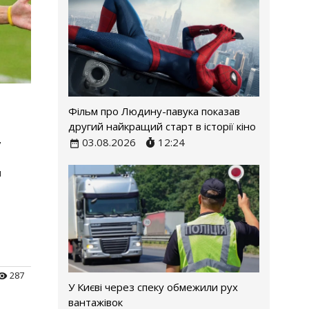
Фільм про Людину-павука показав
другий найкращий старт в історії кіно
у
03.08.2026
12:24
я
287
У Києві через спеку обмежили рух
вантажівок