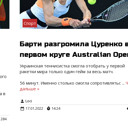
Спорт
Барти разгромила Цуренко 
первом круге Australian Ope
Украинская теннисистка смогла отобрать у первой
ракетки мира только один гейм за весь матч.
ого
56 минут. Именно столько смогла сопротивлятьс
...
дальше »
а в
Loci
17.01.2022
14:24
284