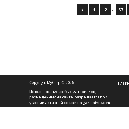
...
1
2
57
Copyright MyCorp © 2026
Глав
Использование любых материалов,
размещённых на сайте, разрешается при
условии активной ссылки на gazetainfo.com
Мы используем cookie-файлы, чтобы сделать
сайт максимально удобным для вас и
анализировать использование наших
продуктов и услуг, чтобы увеличить