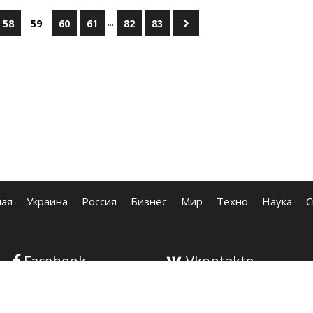
...
58
59
60
61
82
83
ная
Украина
Россия
Бизнес
Мир
Техно
Наука
С
Facebook
Vkontakte