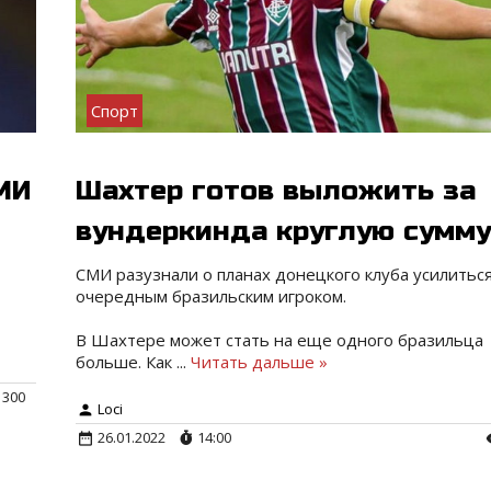
Спорт
МИ
Шахтер готов выложить за
вундеркинда круглую сумм
СМИ разузнали о планах донецкого клуба усилитьс
очередным бразильским игроком.
В Шахтере может стать на еще одного бразильца
больше. Как
...
Читать дальше »
300
Loci
26.01.2022
14:00