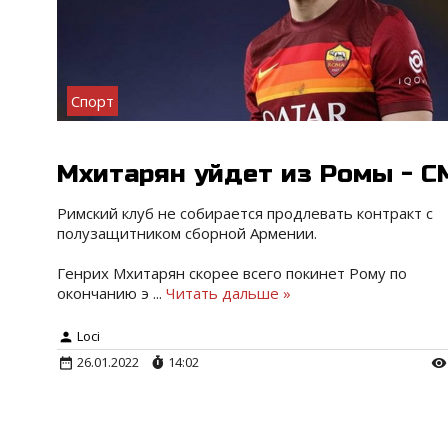
Спорт
Мхитарян уйдет из Ромы - С
Римский клуб не собирается продлевать контракт с
полузащитником сборной Армении.
Генрих Мхитарян скорее всего покинет Рому по
окончанию э
...
Читать дальше »
Loci
26.01.2022
14:02