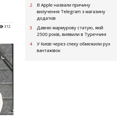
2
В Apple назвали причину
вилучення Telegram з магазину
додатків
312
3
Давню мармурову статую, якій
2500 років, виявили в Туреччині
4
У Києві через спеку обмежили рух
вантажівок