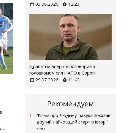
03.08.2026
12:23
Драпатий вперше поговорив з
головкомом сил НАТО в Європі
29.07.2026
11:42
Рекомендуем
в
1
Фільм про Людину-павука показав
другий найкращий старт в історії
о
...
кіно