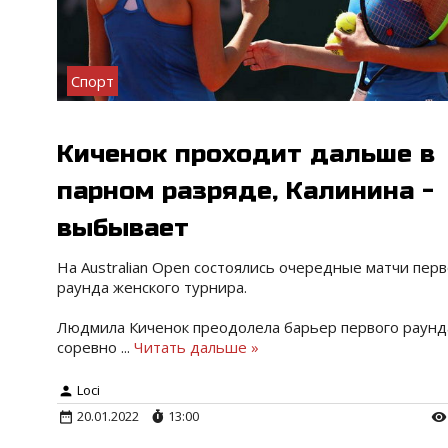
Спорт
Киченок проходит дальше в
парном разряде, Калинина -
выбывает
На Australian Open состоялись очередные матчи перв
раунда женского турнира.
Людмила Киченок преодолела барьер первого раунд
соревно
...
Читать дальше »
Loci
20.01.2022
13:00