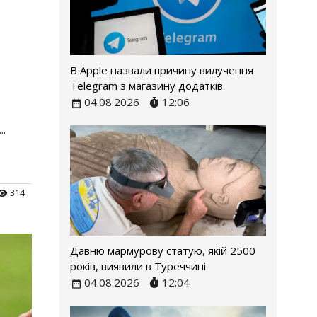
В Apple назвали причину вилучення
Telegram з магазину додатків
й
04.08.2026
12:06
...
314
Давню мармурову статую, якій 2500
років, виявили в Туреччині
04.08.2026
12:04