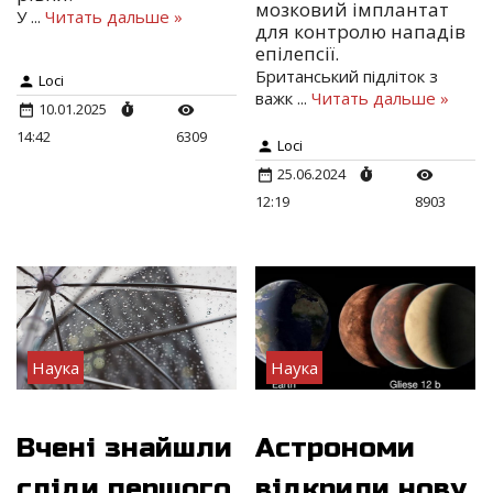
мозковий імплантат
У
...
Читать дальше »
для контролю нападів
епілепсії.
Британський підліток з
Loci
важк
...
Читать дальше »
10.01.2025
14:42
6309
Loci
25.06.2024
12:19
8903
Наука
Наука
Вчені знайшли
Астрономи
сліди першого
відкрили нову