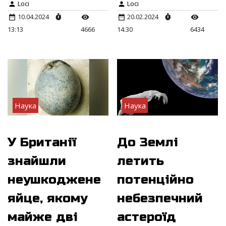
Loci
Loci
10.04.2024
20.02.2024
13:13
4666
14:30
6434
Наука
Наука
У Британії
До Землі
знайшли
летить
неушкоджене
потенційно
яйце, якому
небезпечний
майже дві
астероїд