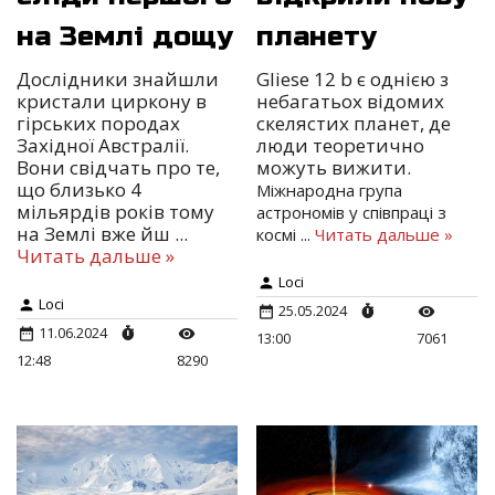
на Землі дощу
планету
Дослідники знайшли
Gliese 12 b є однією з
кристали циркону в
небагатьох відомих
гірських породах
скелястих планет, де
Західної Австралії.
люди теоретично
Вони свідчать про те,
можуть вижити.
що близько 4
Міжнародна група
мільярдів років тому
астрономів у співпраці з
на Землі вже йш
...
космі
...
Читать дальше »
Читать дальше »
Loci
Loci
25.05.2024
11.06.2024
13:00
7061
12:48
8290