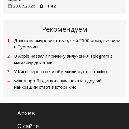
29.07.2026
11:42
Рекомендуем
1
Давню мармурову статую, якій 2500 років, виявили
в Туреччині
2
В Apple назвали причину вилучення Telegram з
магазину додатків
3
У Києві через спеку обмежили рух вантажівок
4
Фільм про Людину-павука показав другий
найкращий старт в історії кіно
Архив
О сайте