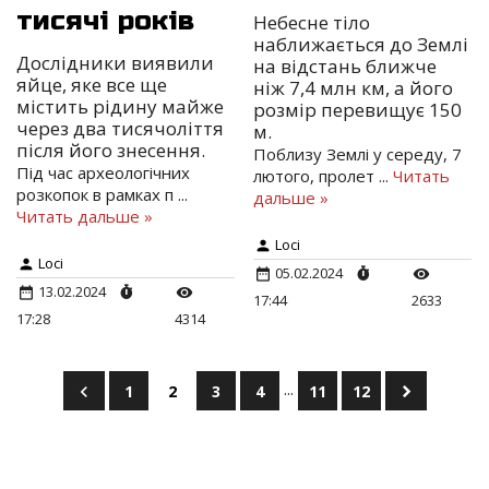
тисячі років
Небесне тіло
наближається до Землі
Дослідники виявили
на відстань ближче
яйце, яке все ще
ніж 7,4 млн км, а його
містить рідину майже
розмір перевищує 150
через два тисячоліття
м.
після його знесення.
Поблизу Землі у середу, 7
Під час археологічних
лютого, пролет
...
Читать
розкопок в рамках п
...
дальше »
Читать дальше »
Loci
Loci
05.02.2024
13.02.2024
17:44
2633
17:28
4314
...
1
2
3
4
11
12