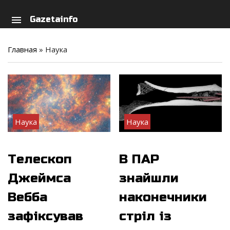
arch
person
menu
Gazetainfo
Главная
»
Наука
Наука
Наука
Телескоп
В ПАР
Джеймса
знайшли
Вебба
наконечники
зафіксував
стріл із