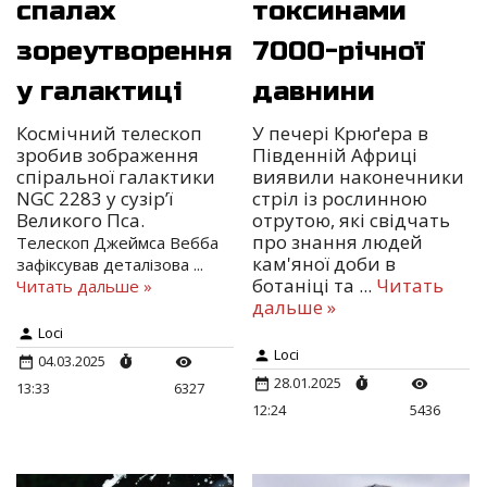
спалах
токсинами
зореутворення
7000-річної
у галактиці
давнини
Космічний телескоп
У печері Крюґера в
зробив зображення
Південній Африці
спіральної галактики
виявили наконечники
NGC 2283 у сузір’ї
стріл із рослинною
Великого Пса.
отрутою, які свідчать
про знання людей
Телескоп Джеймса Вебба
кам'яної доби в
зафіксував деталізова
...
ботаніці та
...
Читать
Читать дальше »
дальше »
Loci
Loci
04.03.2025
28.01.2025
13:33
6327
12:24
5436