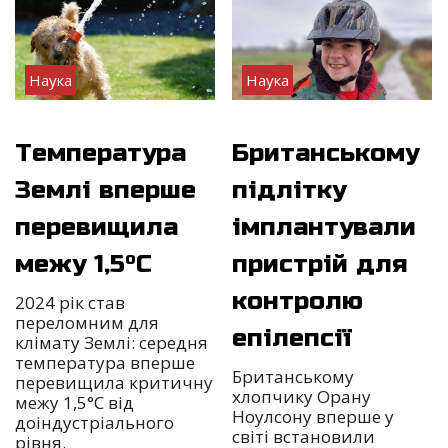
Наука
Наука
Температура
Британському
Землі вперше
підлітку
перевищила
імплантували
межу 1,5°C
пристрій для
контролю
2024 рік став
переломним для
епілепсії
клімату Землі: середня
температура вперше
Британському
перевищила критичну
хлопчику Орану
межу 1,5°C від
Ноулсону вперше у
доіндустріального
світі встановили
рівня.