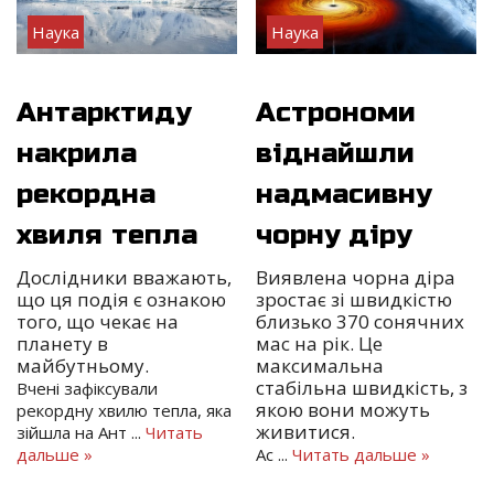
Наука
Наука
Антарктиду
Астрономи
накрила
віднайшли
рекордна
надмасивну
хвиля тепла
чорну діру
Дослідники вважають,
Виявлена чорна діра
що ця подія є ознакою
зростає зі швидкістю
того, що чекає на
близько 370 сонячних
планету в
мас на рік. Це
майбутньому.
максимальна
стабільна швидкість, з
Вчені зафіксували
якою вони можуть
рекордну хвилю тепла, яка
живитися.
зійшла на Ант
...
Читать
дальше »
Ас
...
Читать дальше »