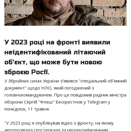
У 2023 році на фронті виявили
неідентифікований літаючий
об'єкт, що може бути новою
зброєю Росії.
У Збройних силах України зʼявився "спеціальний обʼємний
документ" щодо НЛО, який погоджений з
головнокомандувачем. Про це повідомив радник міністра
оборони Сергій "Флеш" Бескрестнов у Тelegram у
понеділок, 11 травня.
"У 2023 році я опублікував відео з фронту, на якому
аеророзвідка спостерігала за неідентифікованим