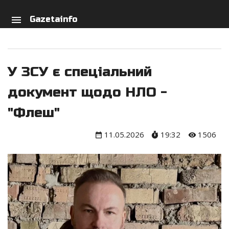
arch
person
menu
Gazetainfo
У ЗСУ є спеціальний
документ щодо НЛО -
"Флеш"
11.05.2026
19:32
1506