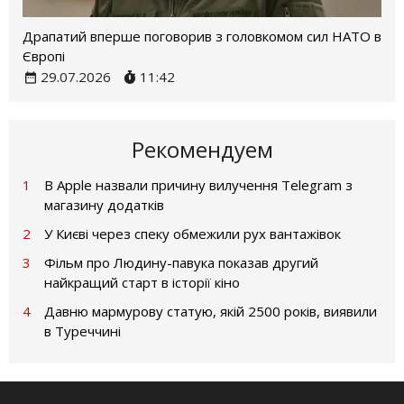
Драпатий вперше поговорив з головкомом сил НАТО в
Європі
29.07.2026
11:42
Рекомендуем
1
В Apple назвали причину вилучення Telegram з
магазину додатків
2
У Києві через спеку обмежили рух вантажівок
3
Фільм про Людину-павука показав другий
найкращий старт в історії кіно
4
Давню мармурову статую, якій 2500 років, виявили
в Туреччині