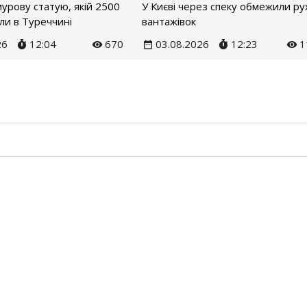
урову статую, якій 2500
У Києві через спеку обмежили ру
или в Туреччині
вантажівок
26
12:04
670
03.08.2026
12:23
1