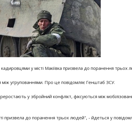
 кадировцями у місті Макіївка призвела до поранення трьох 
и між угрупованнями. Про це повідомляє Генштаб ЗСУ.
реростають у збройний конфлікт, фіксуються між мобілізова
асті призвела до поранення трьох людей", - йдеться у повідом