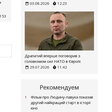
х
03.08.2026
12:23
153
Драпатий вперше поговорив з
головкомом сил НАТО в Європі
29.07.2026
11:42
Рекомендуем
1
Фільм про Людину-павука показав
другий найкращий старт в історії
кіно