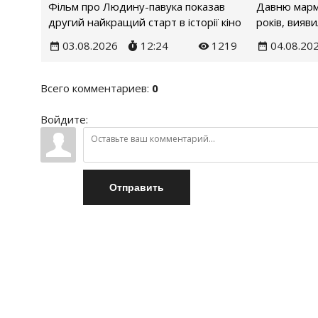
Фільм про Людину-павука показав
Давню марм
другий найкращий старт в історії кіно
років, вияв
03.08.2026
12:24
1219
04.08.20
Всего комментариев
:
0
Войдите:
Отправить