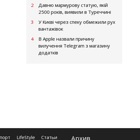
2
Давню мармурову статую, якій
2500 років, виявили в Туреччині
3
У Києві через спеку обмежили рух
вантажівок
4
В Apple назвали причину
вилучення Telegram з магазину
додатків
порт
LifeStyle
Статьи
Архив