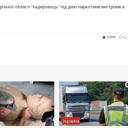
зької області "кадировець" під дією наркотиків вистрілив в
0.0
/
0
Украина