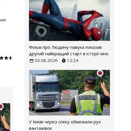
має
Фільм про Людину-павука показав
другий найкращий старт в історії кіно
03.08.2026
12:24
У Києві через спеку обмежили рух
вантажівок