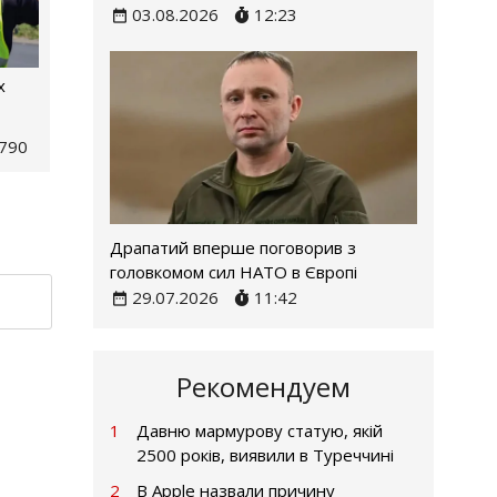
03.08.2026
12:23
х
790
Драпатий вперше поговорив з
головкомом сил НАТО в Європі
29.07.2026
11:42
Рекомендуем
1
Давню мармурову статую, якій
2500 років, виявили в Туреччині
2
В Apple назвали причину