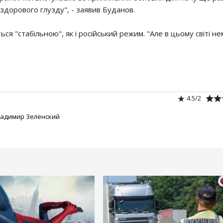
 здорового глузду", - заявив Буданов.
ся "стабільною", як і російський режим. "Але в цьому світі не
4.5
/
2
адимир Зеленский