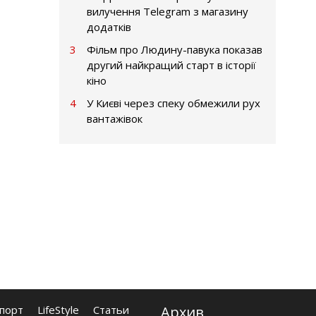
вилучення Telegram з магазину
додатків
3
Фільм про Людину-павука показав
другий найкращий старт в історії
кіно
4
У Києві через спеку обмежили рух
вантажівок
порт
LifeStyle
Статьи
Архив