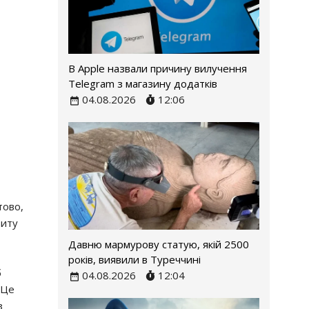
В Apple назвали причину вилучення
Telegram з магазину додатків
04.08.2026
12:06
тово,
зиту
Давню мармурову статую, якій 2500
років, виявили в Туреччині
б
04.08.2026
12:04
 Це
з