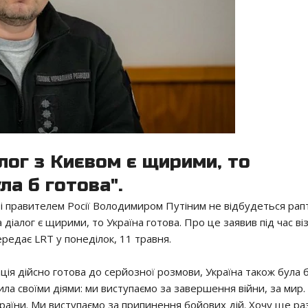
лог з Києвом є щирими, то
ла б готова".
 правителем Росії Володимиром Путіним не відбудеться рап
 діалог є щирими, то Україна готова. Про це заявив під час ві
редає LRT у понеділок, 11 травня.
ія дійсно готова до серйозної розмови, Україна також була 
ла своїми діями: ми виступаємо за завершення війни, за мир.
країни. Ми виступаємо за припинення бойових дій. Хочу ще ра