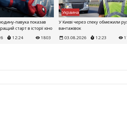
Украина
Людину-павука показав
У Києві через спеку обмежили ру
ращий старт в історії кіно
вантажівок
26
12:24
1803
03.08.2026
12:23
1