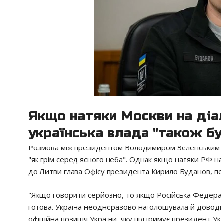
Якщо натяки Москви на діа
українська влада "також бу
Розмова між президентом Володимиром Зеленським і
"як грім серед ясного неба". Однак якщо натяки РФ на
до Литви глава Офісу президента Кирило Буданов, пе
"Якщо говорити серйозно, то якщо Російська Федерац
готова. Україна неодноразово наголошувала й доводи
офіційна позиція України, яку підтримує президент У