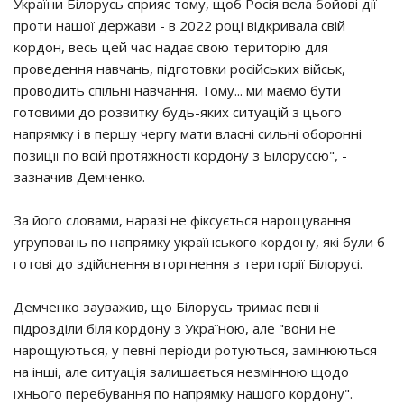
України Білорусь сприяє тому, щоб Росія вела бойові дії
проти нашої держави - в 2022 році відкривала свій
кордон, весь цей час надає свою територію для
проведення навчань, підготовки російських військ,
проводить спільні навчання. Тому... ми маємо бути
готовими до розвитку будь-яких ситуацій з цього
напрямку і в першу чергу мати власні сильні оборонні
позиції по всій протяжності кордону з Білоруссю", -
зазначив Демченко.
За його словами, наразі не фіксується нарощування
угруповань по напрямку українського кордону, які були б
готові до здійснення вторгнення з території Білорусі.
Демченко зауважив, що Білорусь тримає певні
підрозділи біля кордону з Україною, але "вони не
нарощуються, у певні періоди ротуються, замінюються
на інші, але ситуація залишається незмінною щодо
їхнього перебування по напрямку нашого кордону".