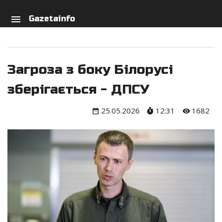
arch
person
menu
Gazetainfo
Загроза з боку Білорусі
зберігається - ДПСУ
25.05.2026
12:31
1682