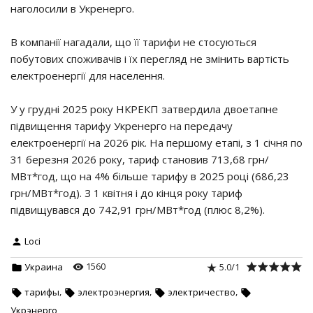
наголосили в Укренерго.
В компанії нагадали, що її тарифи не стосуються
побутових споживачів і їх перегляд не змінить вартість
електроенергії для населення.
У у грудні 2025 року НКРЕКП затвердила двоетапне
підвищення тарифу Укренерго на передачу
електроенергії на 2026 рік. На першому етапі, з 1 січня по
31 березня 2026 року, тариф становив 713,68 грн/
МВт*год, що на 4% більше тарифу в 2025 році (686,23
грн/МВт*год). З 1 квітня і до кінця року тариф
підвищувався до 742,91 грн/МВт*год (плюс 8,2%).
Loci
1560
5.0
/
1
Украина
,
,
,
тарифы
электроэнергия
электричество
Укрэнерго