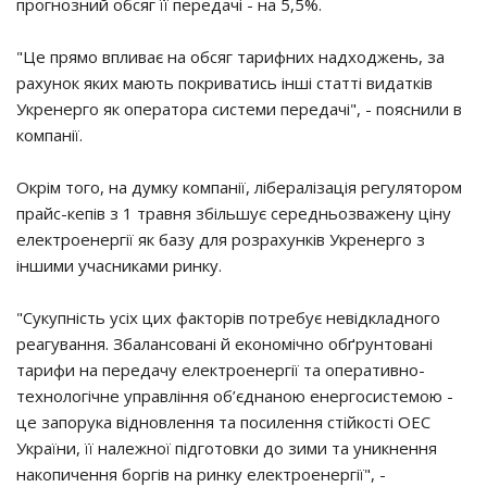
прогнозний обсяг її передачі - на 5,5%.
"Це прямо впливає на обсяг тарифних надходжень, за
рахунок яких мають покриватись інші статті видатків
Укренерго як оператора системи передачі", - пояснили в
компанії.
Окрім того, на думку компанії, лібералізація регулятором
прайс-кепів з 1 травня збільшує середньозважену ціну
електроенергії як базу для розрахунків Укренерго з
іншими учасниками ринку.
"Сукупність усіх цих факторів потребує невідкладного
реагування. Збалансовані й економічно обґрунтовані
тарифи на передачу електроенергії та оперативно-
технологічне управління об’єднаною енергосистемою -
це запорука відновлення та посилення стійкості ОЕС
України, її належної підготовки до зими та уникнення
накопичення боргів на ринку електроенергії", -