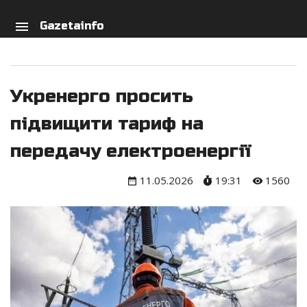
arch
person
menu
Gazetainfo
Укренерго просить
підвищити тариф на
передачу електроенергії
11.05.2026
19:31
1560