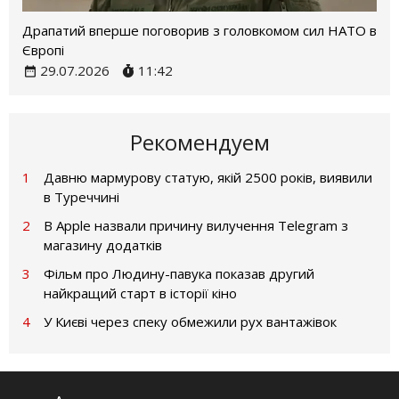
Драпатий вперше поговорив з головкомом сил НАТО в
Європі
29.07.2026
11:42
Рекомендуем
1
Давню мармурову статую, якій 2500 років, виявили
в Туреччині
2
В Apple назвали причину вилучення Telegram з
магазину додатків
3
Фільм про Людину-павука показав другий
найкращий старт в історії кіно
4
У Києві через спеку обмежили рух вантажівок