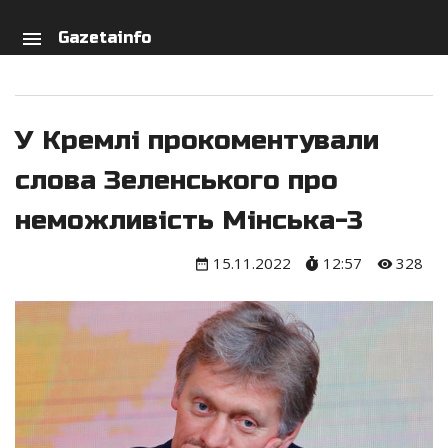
arch
person
menu
Gazetainfo
У Кремлі прокоментували
слова Зеленського про
неможливість Мінська-3
15.11.2022
12:57
328