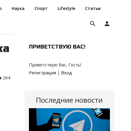
о
Наука
Спорт
Lifestyle
Статьи
search
person
жа
ПРИВЕТСТВУЮ ВАС
!
Приветствую Вас
,
Гость
!
Регистрация
|
Вход
264
Последние новости