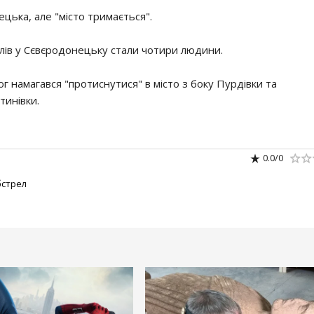
цька, але "місто тримається".
лів у Сєвєродонецьку стали чотири людини.
г намагався "протиснутися" в місто з боку Пурдівки та
тинівки.
0.0
/
0
бстрел