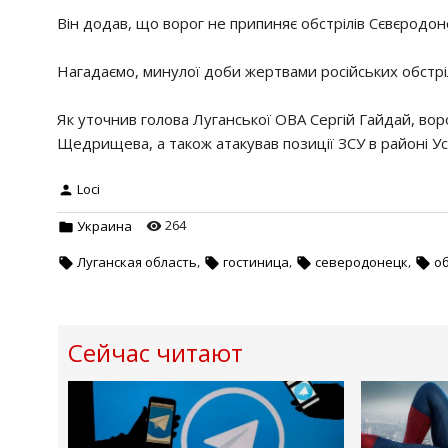
Він додав, що ворог не припиняє обстрілів Сєвєродоне
Нагадаємо, минулої доби жертвами російських обстрі
Як уточнив голова Луганської ОВА Сергій Гайдай, воро
Щедрищева, а також атакував позиції ЗСУ в районі Ус
Loci
264
Украина
,
,
,
Луганская область
гостиница
северодонецк
о
Сейчас читают