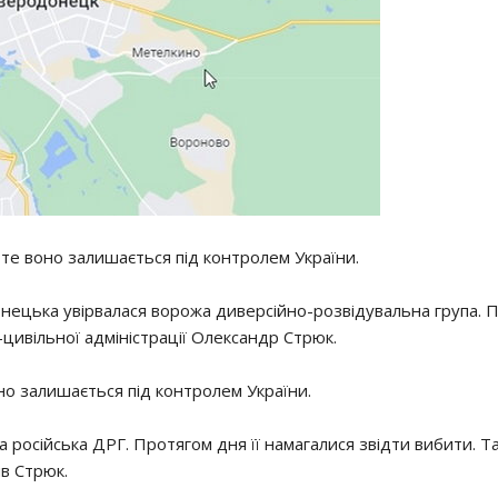
роте воно залишається під контролем України.
онецька увірвалася ворожа диверсійно-розвідувальна група. 
-цивільної адміністрації Олександр Стрюк.
оно залишається під контролем України.
ла російська ДРГ. Протягом дня її намагалися звідти вибити. Т
ив Стрюк.