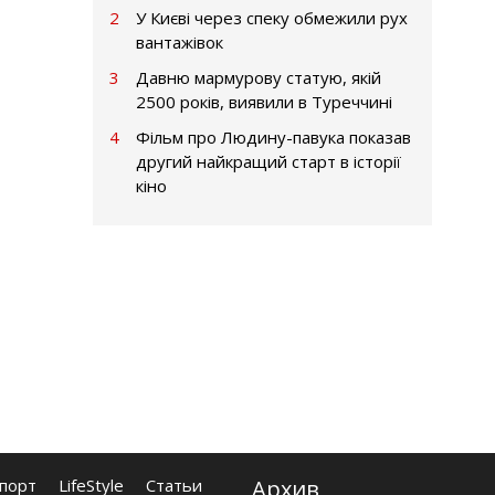
2
У Києві через спеку обмежили рух
вантажівок
3
Давню мармурову статую, якій
2500 років, виявили в Туреччині
4
Фільм про Людину-павука показав
другий найкращий старт в історії
кіно
порт
LifeStyle
Статьи
Архив