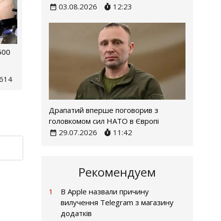
03.08.2026
12:23
500
614
Драпатий вперше поговорив з
головкомом сил НАТО в Європі
29.07.2026
11:42
Рекомендуем
1
В Apple назвали причину
вилучення Telegram з магазину
додатків