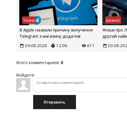
Техно
Бизнес
В Apple назвали причину вилучення
Фільм про 
Telegram з магазину додатків
другий найк
04.08.2026
12:06
611
03.08.20
Всего комментариев
:
0
Войдите:
Отправить