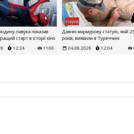
Наука
Людину-павука показав
Давню мармурову статую, якій 2
ращий старт в історії кіно
років, виявили в Туреччині
26
12:24
1166
04.08.2026
12:04