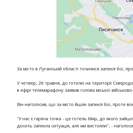
За місто в Луганській області точилися запеклі бої, п
У четвер, 26 травня, до готелю на території Сєвєрод
в ефірі телемарафону заявив голова міської військово
Він наголосив, що за місто йшли запеклі бої, проте в
"У нас є гаряча точка - це готель Мир, до якого зайш
досить запекла ситуація, але ми вистояли", - наголос