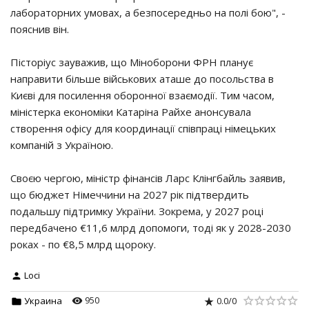
лабораторних умовах, а безпосередньо на полі бою", -
пояснив він.
Пісторіус зауважив, що Міноборони ФРН планує
направити більше військових аташе до посольства в
Києві для посилення оборонної взаємодії. Тим часом,
міністерка економіки Катаріна Райхе анонсувала
створення офісу для координації співпраці німецьких
компаній з Україною.
Своєю чергою, міністр фінансів Ларс Клінгбайль заявив,
що бюджет Німеччини на 2027 рік підтвердить
подальшу підтримку України. Зокрема, у 2027 році
передбачено €11,6 млрд допомоги, тоді як у 2028-2030
роках - по €8,5 млрд щороку.
Loci
950
0.0
/
0
Украина