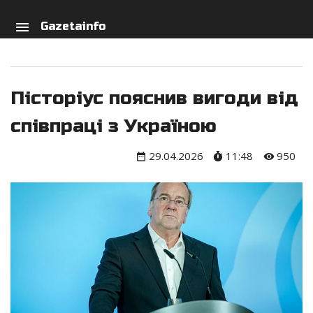
arch
person
menu
Gazetainfo
Пісторіус пояснив вигоди від
співпраці з Україною
29.04.2026
11:48
950