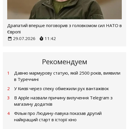
Драпатий вперше поговорив з головкомом сил НАТО в
Європі
29.07.2026
11:42
Рекомендуем
1
Давню мармурову статую, якій 2500 років, виявили
в Туреччині
2
У Києві через спеку обмежили рух вантажівок
3
В Apple назвали причину вилучення Telegram з
магазину додатків
4
Фільм про Людину-павука показав другий
найкращий старт в історії кіно