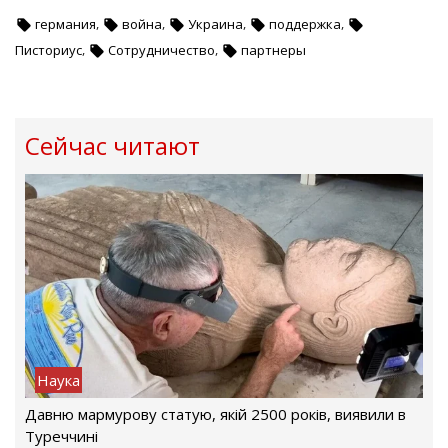
,
,
,
,
германия
война
Украина
поддержка
,
,
Писториус
Сотрудничество
партнеры
Сейчас читают
Наука
Давню мармурову статую, якій 2500 років, виявили в
Туреччині