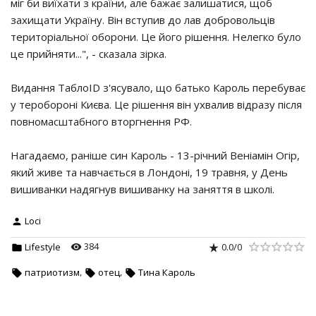
міг би виїхати з країни, але бажає залишатися, щоб
захищати Україну. Він вступив до лав добровольців
територіальної оборони. Це його рішення. Нелегко було
це прийняти...", - сказала зірка.
Видання ТаблоID з'ясувало, що батько Кароль перебуває
у теробороні Києва. Це рішення він ухвалив відразу після
повномасштабного вторгнення РФ.
Нагадаємо, раніше син Кароль - 13-річний Веніамін Огір,
який живе та навчається в Лондоні, 19 травня, у День
вишиванки надягнув вишиванку на заняття в школі.
Loci
384
0.0
/
0
Lifestyle
,
,
патриотизм
отец
Тина Кароль