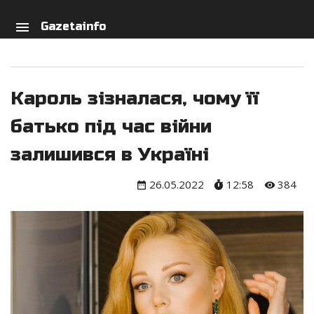
arch
person
menu
Gazetainfo
Кароль зізналася, чому її
батько під час війни
залишився в Україні
26.05.2022
12:58
384