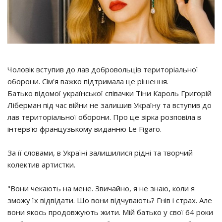
Чоловік вступив до лав добровольців територіальної
оборони. Сім'я важко підтримала це рішення.
Батько відомої української співачки Тіни Кароль Григорій
Ліберман під час війни не залишив Україну та вступив до
лав територіальної оборони. Про це зірка розповіла в
інтерв'ю французькому виданню Le Figaro.
За її словами, в Україні залишилися рідні та творчий
колектив артистки.
"Вони чекають на мене. Звичайно, я не знаю, коли я
зможу їх відвідати. Що вони відчувають? Гнів і страх. Але
вони якось продовжують жити. Мій батько у свої 64 роки