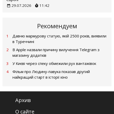
29.07.2026
11:42
Рекомендуем
1
Давню мармурову статую, якій 2500 років, виявили
в Туреччині
2
В Apple назвали причину вилучення Telegram з
магазину додатків
3
У Києві через спеку обмежили рух вантажівок
4
Фільм про Людину-павука показав другий
найкращий старт в історії кіно
Архив
О сайте