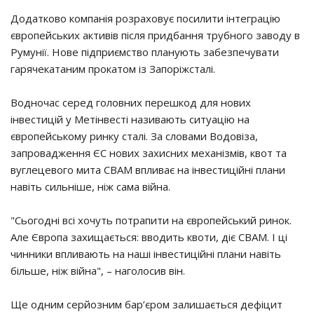
Додатково компанія розраховує посилити інтеграцію
європейських активів після придбання трубного заводу в
Румунії. Нове підприємство планують забезпечувати
гарячекатаним прокатом із Запоріжсталі.
Водночас серед головних перешкод для нових
інвестицій у Метінвесті називають ситуацію на
європейському ринку сталі. За словами Водовіза,
запровадження ЄС нових захисних механізмів, квот та
вуглецевого мита CBAM впливає на інвестиційні плани
навіть сильніше, ніж сама війна.
"Сьогодні всі хочуть потрапити на європейський ринок.
Але Європа захищається: вводить квоти, діє CBAM. І ці
чинники впливають на наші інвестиційні плани навіть
більше, ніж війна", – наголосив він.
Ще одним серйозним бар’єром залишається дефіцит