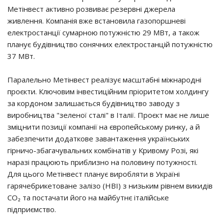
Метінвест активно розвиває резервні джерела
живлення. Компанія вже встановила газопоршневі
електростанції сумарною потужністю 29 МВт, а також
планує будівництво сонячних електростанцій потужністю
37 МВт.
Паралельно Метінвест реалізує масштабні міжнародні
проєкти. Ключовим інвестиційним пріоритетом холдингу
за кордоном залишається будівництво заводу з
виробництва "зеленої сталі" в Італії. Проєкт має не лише
зміцнити позиції компанії на європейському ринку, а й
забезпечити додаткове завантаження українських
гірничо-збагачувальних комбінатів у Кривому Розі, які
наразі працюють приблизно на половину потужності.
Для цього Метінвест планує виробляти в Україні
гарячебрикетоване залізо (HBI) з низьким рівнем викидів
CO₂ та постачати його на майбутнє італійське
підприємство.