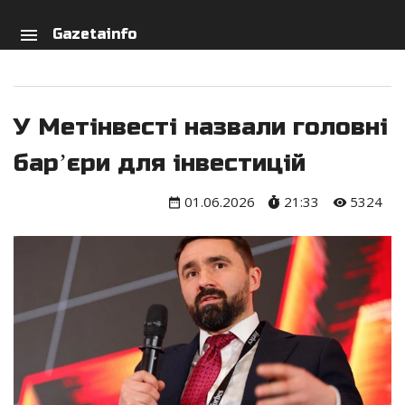
arch
person
menu
Gazetainfo
У Метінвесті назвали головні
барʼєри для інвестицій
01.06.2026
21:33
5324