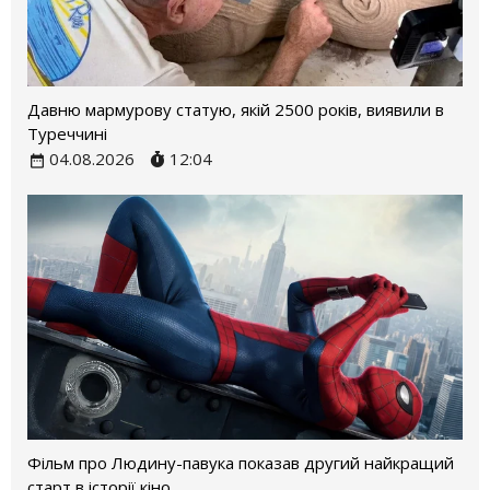
Давню мармурову статую, якій 2500 років, виявили в
Туреччині
04.08.2026
12:04
Фільм про Людину-павука показав другий найкращий
старт в історії кіно