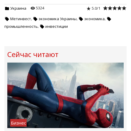
5324
5.0
/
1
Украина
,
,
,
Метинвест
экономика Украины
экономика
,
промышленность
инвестиции
Сейчас читают
Бизнес