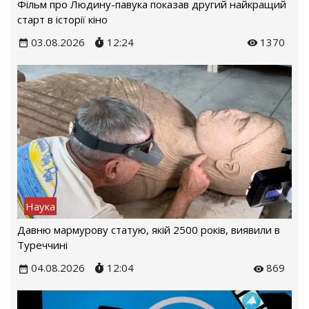
Фільм про Людину-павука показав другий найкращий
старт в історії кіно
03.08.2026
12:24
1370
Наука
Давню мармурову статую, якій 2500 років, виявили в
Туреччині
04.08.2026
12:04
869