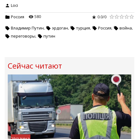
Loci
580
0.0
/
0
Россия
,
,
,
,
,
Владимир Путин
эрдоган
турция
Россия
война
,
переговоры
путин
Сейчас читают
Украина