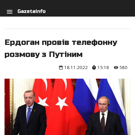
arch
person
menu
Gazetainfo
Ердоган провів телефонну
розмову з Путіним
18.11.2022
15:18
580