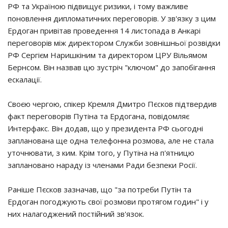
РФ та Україною підвищує ризики, і тому важливе
поновлення дипломатичних переговорів. У зв'язку з цим
Ердоган привітав проведення 14 листопада в Анкарі
переговорів між директором Служби зовнішньої розвідки
РФ Сергієм Наришкіним та директором ЦРУ Вільямом
Бернсом. Він назвав цю зустріч "ключом" до запобігання
ескалації.
Своєю чергою, спікер Кремля Дмитро Пєсков підтвердив
факт переговорів Путіна та Ердогана, повідомляє
Интерфакс. Він додав, що у президента РФ сьогодні
запланована ще одна телефонна розмова, але не стала
уточнювати, з ким. Крім того, у Путіна на п'ятницю
заплановано нараду із членами Ради безпеки Росії.
Раніше Пєсков зазначав, що "за потреби Путін та
Ердоган погоджують свої розмови протягом годин" і у
них налагоджений постійний зв'язок.