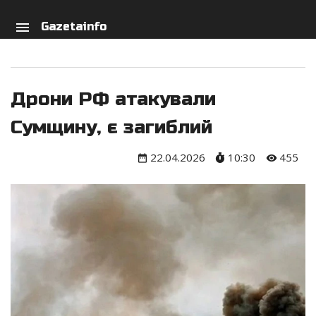
arch
person
menu
Gazetainfo
Дрони РФ атакували
Сумщину, є загиблий
22.04.2026
10:30
455