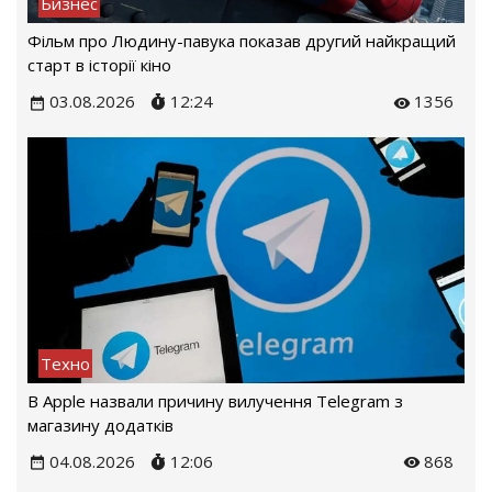
Бизнес
Фільм про Людину-павука показав другий найкращий
старт в історії кіно
03.08.2026
12:24
1356
Техно
В Apple назвали причину вилучення Telegram з
магазину додатків
04.08.2026
12:06
868