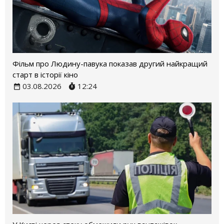
Фільм про Людину-павука показав другий найкращий
старт в історії кіно
03.08.2026
12:24