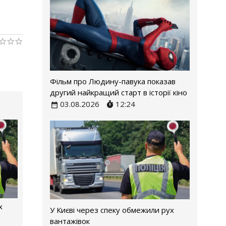
Фільм про Людину-павука показав
другий найкращий старт в історії кіно
03.08.2026
12:24
х
У Києві через спеку обмежили рух
вантажівок