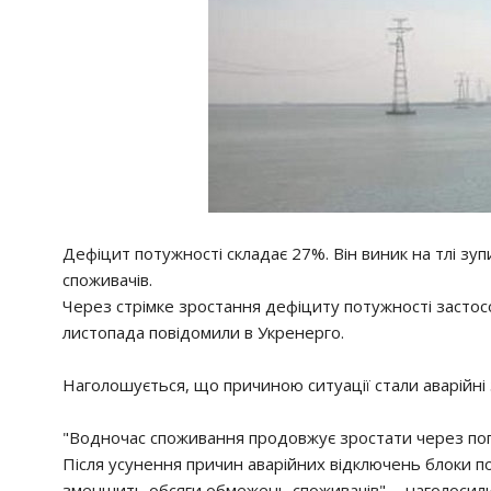
Дефіцит потужності складає 27%. Він виник на тлі зуп
споживачів.
Через стрімке зростання дефіциту потужності застосо
листопада повідомили в Укренерго.
Наголошується, що причиною ситуації стали аварійні з
"Водночас споживання продовжує зростати через пог
Після усунення причин аварійних відключень блоки п
зменшить обсяги обмежень споживачів", - наголосили 