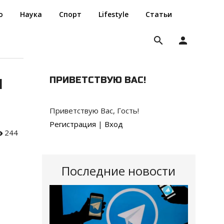
о
Наука
Спорт
Lifestyle
Статьи
search
person
й
ПРИВЕТСТВУЮ ВАС
!
Приветствую Вас
,
Гость
!
Регистрация
|
Вход
244
Последние новости