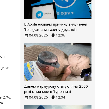
В Apple назвали причину вилучення
Telegram з магазину додатків
04.08.2026
12:06
сті
 це 28
Давню мармурову статую, якій 2500
років, виявили в Туреччині
04.08.2026
12:04
ь 27%.
та