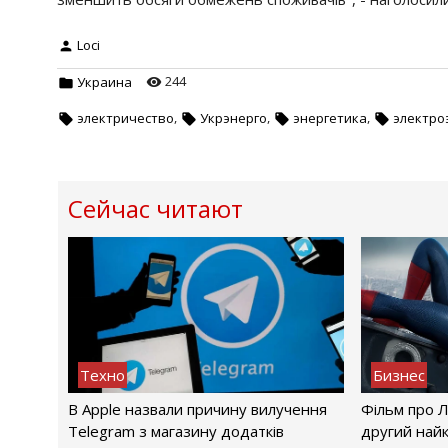
Loci
244
Украина
,
,
,
электричество
Укрэнерго
энергетика
электро
Сейчас читают
Техно
Бизнес
В Apple назвали причину вилучення
Фільм про 
Telegram з магазину додатків
другий найк