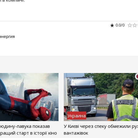
0.0
/
0
энергия
Украина
Людину-павука показав
У Києві через спеку обмежили ру
ращий старт в історії кіно
вантажівок