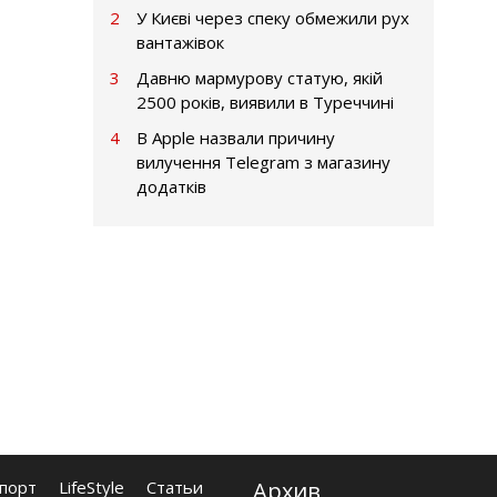
2
У Києві через спеку обмежили рух
вантажівок
3
Давню мармурову статую, якій
2500 років, виявили в Туреччині
4
В Apple назвали причину
вилучення Telegram з магазину
додатків
порт
LifeStyle
Статьи
Архив