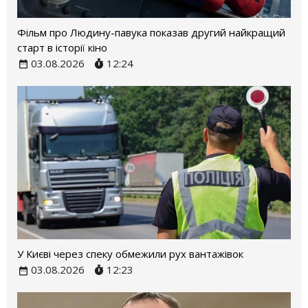
Фільм про Людину-павука показав другий найкращий
старт в історії кіно
03.08.2026
12:24
У Києві через спеку обмежили рух вантажівок
03.08.2026
12:23