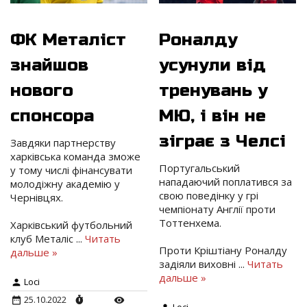
ФК Металіст
Роналду
знайшов
усунули від
нового
тренувань у
спонсора
МЮ, і він не
зіграє з Челсі
Завдяки партнерству
харківська команда зможе
Португальський
у тому числі фінансувати
нападаючий поплатився за
молодіжну академію у
свою поведінку у грі
Чернівцях.
чемпіонату Англії проти
Тоттенхема.
Харківський футбольний
клуб Металіс
...
Читать
Проти Кріштіану Роналду
дальше »
задіяли виховні
...
Читать
дальше »
Loci
25.10.2022