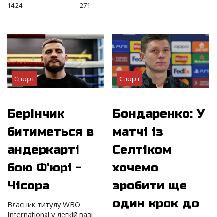
14:24
271
Спорт
Спорт
Берінчик
Бондаренко: У
битиметься в
матчі із
андеркарті
Селтіком
бою Ф'юрі -
хочемо
Чісора
зробити ще
один крок до
Власник титулу WBO
International у легкій вазі