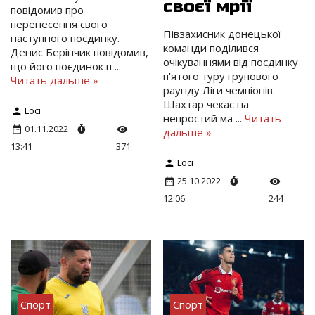
своєї мрії
повідомив про
перенесення свого
Півзахисник донецької
наступного поєдинку.
команди поділився
Денис Берінчик повідомив,
очікуваннями від поєдинку
що його поєдинок п
...
п'ятого туру групового
Читать дальше »
раунду Ліги чемпіонів.
Шахтар чекає на
Loci
непростий ма
...
Читать
01.11.2022
дальше »
13:41
371
Loci
25.10.2022
12:06
244
Спорт
Спорт