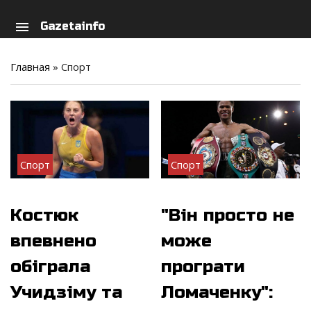
arch
person
menu
Gazetainfo
Главная
»
Спорт
Спорт
Спорт
Костюк
"Він просто не
впевнено
може
обіграла
програти
Учидзіму та
Ломаченку":