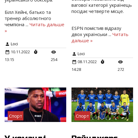
вагової категорії українець
посідає четверте місце.
Білл Хейні, батько та
тренер абсолютного
чемпіона
...
Читать дальше
ESPN помістив відразу
»
двох українськи
...
Читать
дальше »
Loci
10.11.2022
Loci
13:15
254
08.11.2022
14:28
272
Спорт
Спорт