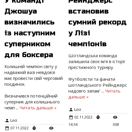
У команді
Рейнджерс
Джошуа
встановив
визначились
сумний рекорд
із наступним
у Лізі
суперником
чемпіонів
для боксера
Шотландська команда
залишила своє ім'я в історії
Колишній чемпіон світу у
престижного турніру.
надважкій вазі невдовзі
має провести свій черговий
Футболісти та фанати
поєдинок.
шотландського Рейнджерс
надовго запам'
...
Читать
Визначився потенційний
дальше »
суперник для колишнього
чемп
...
Читать дальше »
Loci
02.11.2022
Loci
14:34
308
07.11.2022