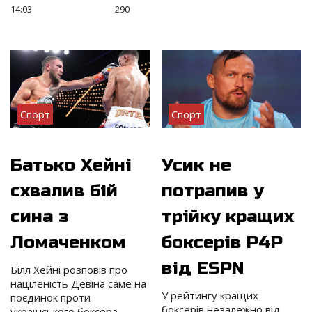
14:03
290
Спорт
Спорт
Батько Хейні
Усик не
схвалив бій
потрапив у
сина з
трійку кращих
Ломаченком
боксерів P4P
від ​​ESPN
Білл Хейні розповів про
націленість Девіна саме на
У рейтингу кращих
поєдинок проти
боксерів незалежно від
українського боксера.