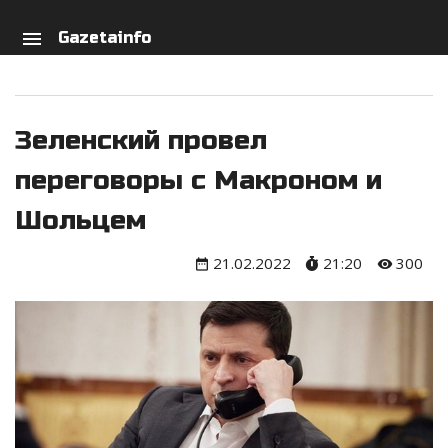
arch
person
menu
Gazetainfo
Зеленский провел
переговоры с Макроном и
Шольцем
21.02.2022
21:20
300