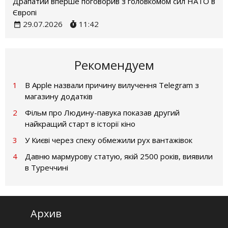
Драпатий вперше поговорив з головкомом сил НАТО в
Європі
29.07.2026
11:42
Рекомендуем
1
В Apple назвали причину вилучення Telegram з
магазину додатків
2
Фільм про Людину-павука показав другий
найкращий старт в історії кіно
3
У Києві через спеку обмежили рух вантажівок
4
Давню мармурову статую, якій 2500 років, виявили
в Туреччині
Архив