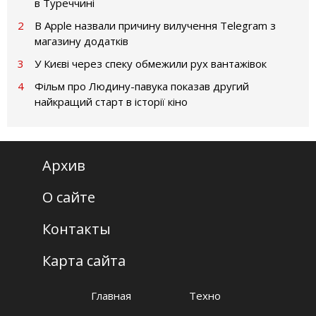
в Туреччині
2
В Apple назвали причину вилучення Telegram з
магазину додатків
3
У Києві через спеку обмежили рух вантажівок
4
Фільм про Людину-павука показав другий
найкращий старт в історії кіно
Архив
О сайте
Контакты
Карта сайта
Главная
Техно