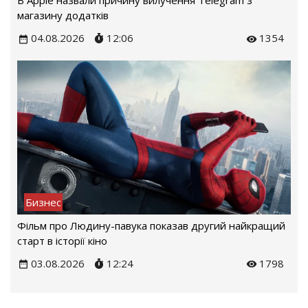
В Apple назвали причину вилучення Telegram з
магазину додатків
04.08.2026
12:06
1354
Бизнес
Фільм про Людину-павука показав другий найкращий
старт в історії кіно
03.08.2026
12:24
1798