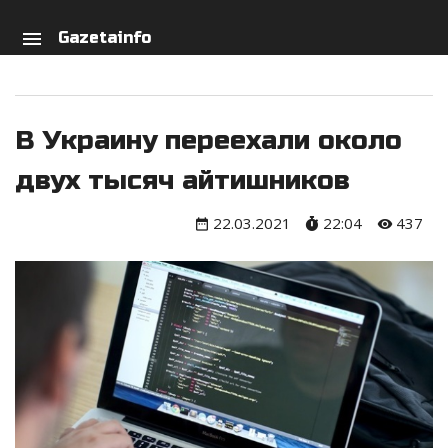
arch
person
menu
Gazetainfo
В Украину переехали около
двух тысяч айтишников
22.03.2021
22:04
437