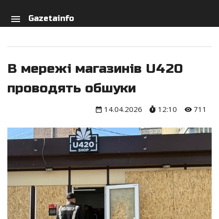
arch
person
menu
Gazetainfo
В мережі магазинів U420
проводять обшуки
14.04.2026
12:10
711