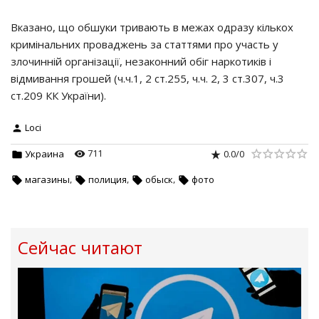
Вказано, що обшуки тривають в межах одразу кількох
кримінальних проваджень за статтями про участь у
злочинній організації, незаконний обіг наркотиків і
відмивання грошей (ч.ч.1, 2 ст.255, ч.ч. 2, 3 ст.307, ч.3
ст.209 КК України).
Loci
711
0.0
/
0
Украина
,
,
,
магазины
полиция
обыск
фото
Сейчас читают