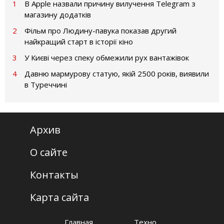
1
В Apple назвали причину вилучення Telegram з
магазину додатків
2
Фільм про Людину-павука показав другий
найкращий старт в історії кіно
3
У Києві через спеку обмежили рух вантажівок
4
Давню мармурову статую, якій 2500 років, виявили
в Туреччині
Архив
О сайте
Контакты
Карта сайта
Главная
Техно