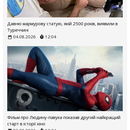
Давню мармурову статую, якій 2500 років, виявили в
Туреччині
04.08.2026
12:04
Фільм про Людину-павука показав другий найкращий
старт в історії кіно