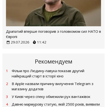
Драпатий вперше поговорив з головкомом сил НАТО в
Європі
29.07.2026
11:42
Рекомендуем
1
Фільм про Людину-павука показав другий
найкращий старт в історії кіно
2
В Apple назвали причину вилучення Telegram з
магазину додатків
3
У Києві через спеку обмежили рух вантажівок
4
Давню мармурову статую, якій 2500 років, виявили