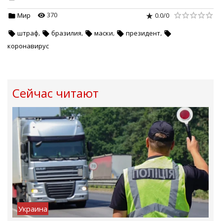
370
0.0
/
0
Мир
,
,
,
,
штраф
бразилия
маски
президент
коронавирус
Сейчас читают
Украина