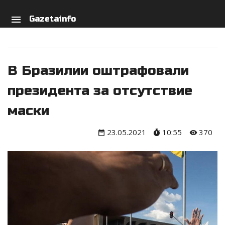
arch
person
menu
Gazetainfo
В Бразилии оштрафовали
президента за отсутствие
маски
23.05.2021
10:55
370