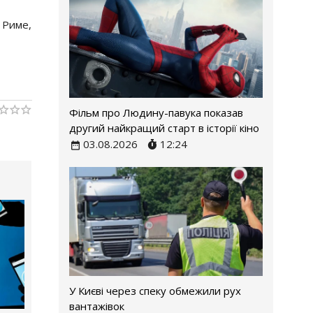
 Риме,
Фільм про Людину-павука показав
другий найкращий старт в історії кіно
03.08.2026
12:24
У Києві через спеку обмежили рух
вантажівок