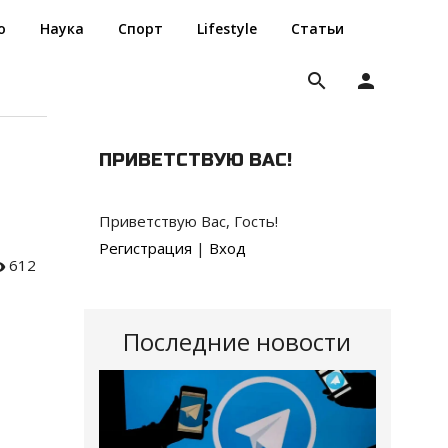
о
Наука
Спорт
Lifestyle
Статьи
search
person
ПРИВЕТСТВУЮ ВАС
!
Приветствую Вас
,
Гость
!
Регистрация
|
Вход
612
Последние новости