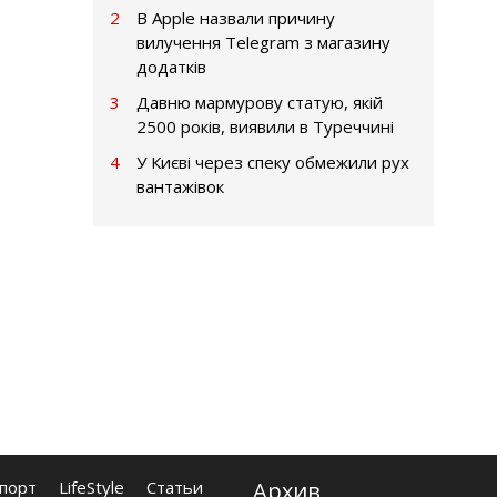
2
В Apple назвали причину
вилучення Telegram з магазину
додатків
3
Давню мармурову статую, якій
2500 років, виявили в Туреччині
4
У Києві через спеку обмежили рух
вантажівок
порт
LifeStyle
Статьи
Архив