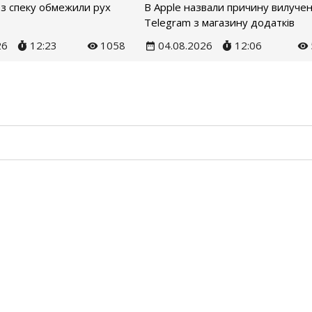
ез спеку обмежили рух
В Apple назвали причину вилуче
Telegram з магазину додатків
26
12:23
1058
04.08.2026
12:06