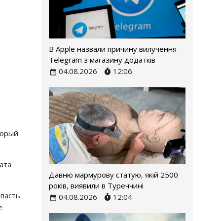
В Apple назвали причину вилучення
Telegram з магазину додатків
04.08.2026
12:06
торый
ата
Давню мармурову статую, якій 2500
років, виявили в Туреччині
пасть
04.08.2026
12:04
е