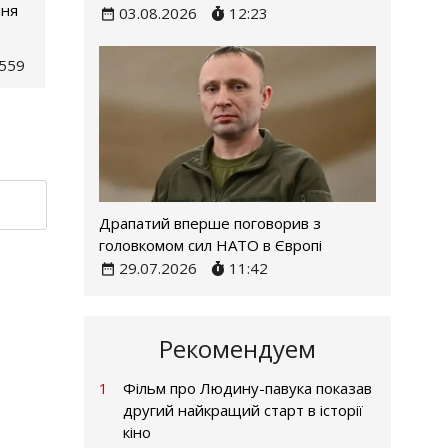
ння
03.08.2026
12:23
559
Драпатий вперше поговорив з
головкомом сил НАТО в Європі
29.07.2026
11:42
Рекомендуем
1
Фільм про Людину-павука показав
другий найкращий старт в історії
кіно