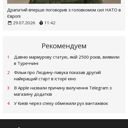
Драпатий вперше поговорив з головкомом сил НАТО в
Європі
29.07.2026
11:42
Рекомендуем
1
Давню мармурову статую, якій 2500 років, виявили
в Туреччині
2
Фільм про Людину-павука показав другий
найкращий старт в історії кіно
3
В Apple назвали причину вилучення Telegram з
магазину додатків
4
У Києві через спеку обмежили рух вантажівок