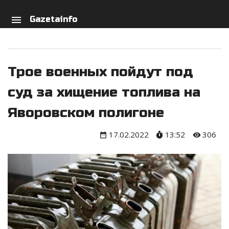
arch
person
menu
Gazetainfo
Трое военных пойдут под
суд за хищение топлива на
Яворовском полигоне
17.02.2022
13:52
306