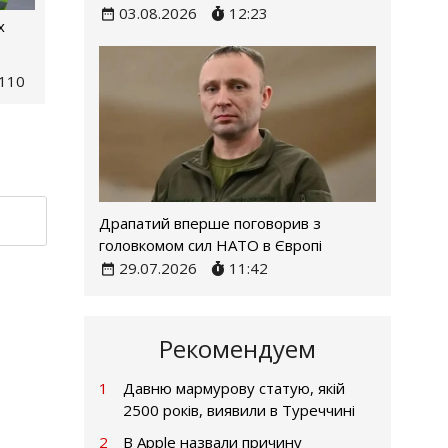
03.08.2026
12:23
х
110
Драпатий вперше поговорив з
головкомом сил НАТО в Європі
29.07.2026
11:42
Рекомендуем
1
Давню мармурову статую, якій
2500 років, виявили в Туреччині
2
В Apple назвали причину