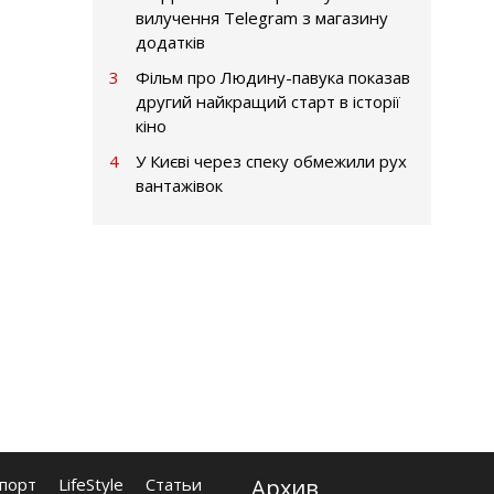
вилучення Telegram з магазину
додатків
3
Фільм про Людину-павука показав
другий найкращий старт в історії
кіно
4
У Києві через спеку обмежили рух
вантажівок
порт
LifeStyle
Статьи
Архив