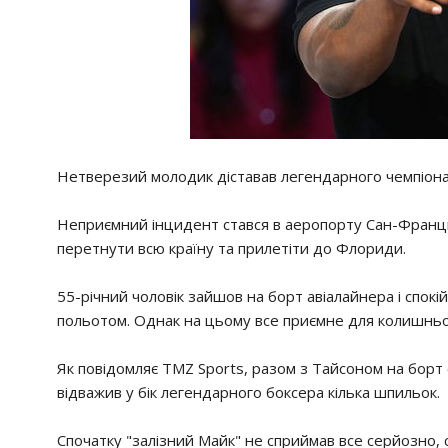
Нетверезий молодик діставав легендарного чемпіона с
Неприємний інцидент стався в аеропорту Сан-Франц
перетнути всю країну та прилетіти до Флориди.
55-річний чоловік зайшов на борт авіалайнера і спок
польотом. Однак на цьому все приємне для колишнього
Як повідомляє TMZ Sports, разом з Тайсоном на борт с
відважив у бік легендарного боксера кілька шпильок.
Спочатку "залізний Майк" не сприймав все серйозно, с