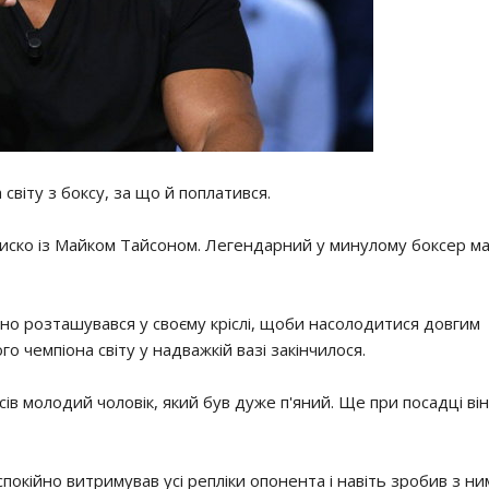
віту з боксу, за що й поплатився.
иско із Майком Тайсоном. Легендарний у минулому боксер м
ійно розташувався у своєму кріслі, щоби насолодитися довгим
 чемпіона світу у надважкій вазі закінчилося.
ів молодий чоловік, який був дуже п'яний. Ще при посадці він
покійно витримував усі репліки опонента і навіть зробив з ни