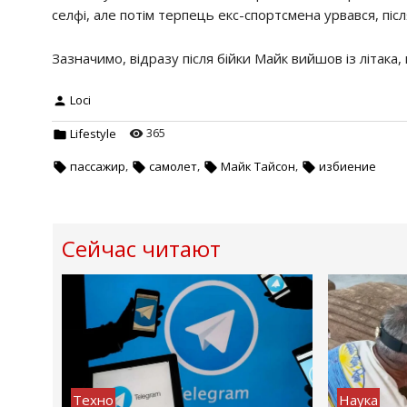
селфі, але потім терпець екс-спортсмена урвався, піс
Зазначимо, відразу після бійки Майк вийшов із літака
Loci
365
Lifestyle
,
,
,
пассажир
самолет
Майк Тайсон
избиение
Сейчас читают
Техно
Наука