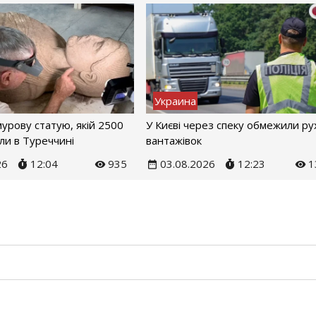
Украина
урову статую, якій 2500
У Києві через спеку обмежили ру
или в Туреччині
вантажівок
26
12:04
935
03.08.2026
12:23
1