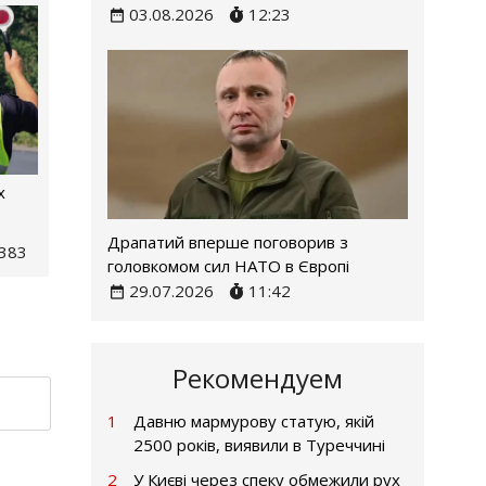
03.08.2026
12:23
х
Драпатий вперше поговорив з
383
головкомом сил НАТО в Європі
29.07.2026
11:42
Рекомендуем
1
Давню мармурову статую, якій
2500 років, виявили в Туреччині
2
У Києві через спеку обмежили рух