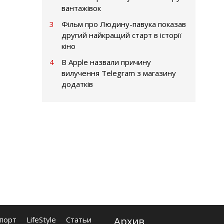
вантажівок
3
Фільм про Людину-павука показав
другий найкращий старт в історії
кіно
4
В Apple назвали причину
вилучення Telegram з магазину
додатків
порт
LifeStyle
Статьи
Архив