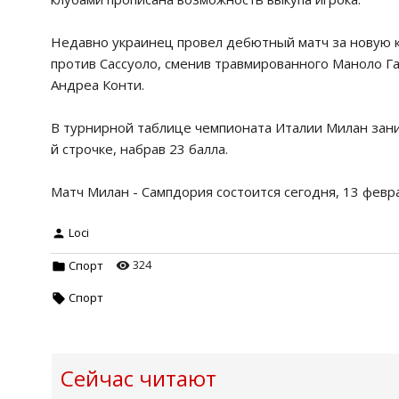
Недавно украинец провел дебютный матч за новую к
против Сассуоло, сменив травмированного Маноло Г
Андреа Конти.
В турнирной таблице чемпионата Италии Милан заним
й строчке, набрав 23 балла.
Матч Милан - Сампдория состоится сегодня, 13 феврал
Loci
324
Спорт
Спорт
Сейчас читают