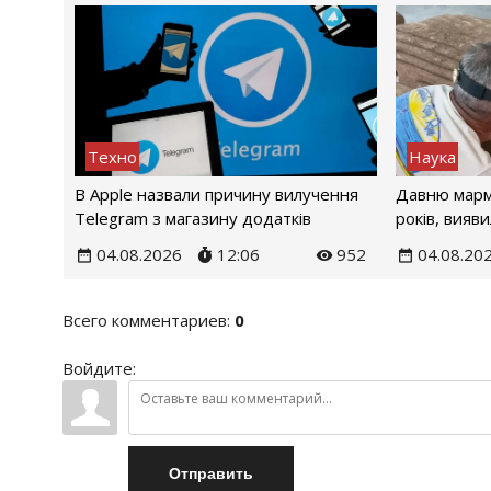
Техно
Наука
В Apple назвали причину вилучення
Давню марм
Telegram з магазину додатків
років, вияв
04.08.2026
12:06
952
04.08.20
Всего комментариев
:
0
Войдите:
Отправить