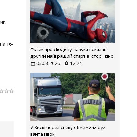
ник
на 16-
Фільм про Людину-павука показав
другий найкращий старт в історії кіно
03.08.2026
12:24
У Києві через спеку обмежили рух
вантажівок