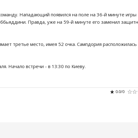
оманду. Нападающий появился на поле на 36-й минуте игры
аббьяддини. Правда, уже на 59-й минуте его заменил защит
ает третье место, имея 52 очка. Сампдория расположилась 
я. Начало встречи - в 13:30 по Киеву.
0.0
/
0