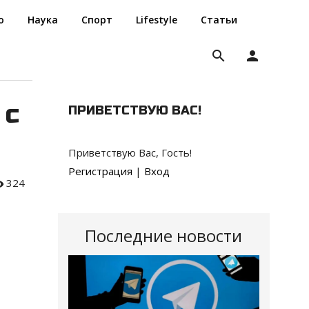
о
Наука
Спорт
Lifestyle
Статьи
search
person
 с
ПРИВЕТСТВУЮ ВАС
!
Приветствую Вас
,
Гость
!
Регистрация
|
Вход
324
Последние новости