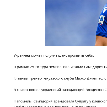
Украинец может получит шанс проявить себя.
В рамках 25-го тура чемпионата Италии Сампдория н
Главный тренер генуэзского клуба Марко Джампаоло 
В список вошел украинский нападающий Владислав С
Напомним, Сампдория арендовала Супрягу у киевско
клубами прописана возможность выкупа игрока.