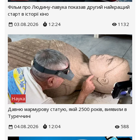
Фільм про Людину-павука показав другий найкращий
старт в історії кіно
03.08.2026
12:24
1132
Наука
Давню мармурову статую, якій 2500 років, виявили в
Туреччині
04.08.2026
12:04
588