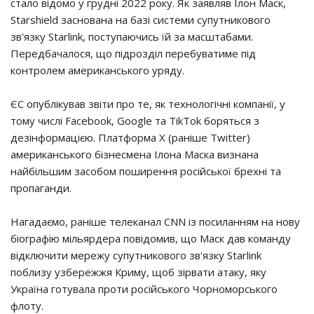
стало відомо у грудні 2022 року. Як заявляв Ілон Маск,
Starshield заснована на базі системи супутникового
зв'язку Starlink, поступаючись їй за масштабами.
Передбачалося, що підрозділ перебуватиме під
контролем американського уряду.
ЄС опублікував звіти про те, як технологічні компанії, у
тому числі Facebook, Google та TikTok боряться з
дезінформацією. Платформа X (раніше Twitter)
американського бізнесмена Ілона Маска визнана
найбільшим засобом поширення російської брехні та
пропаганди.
Нагадаємо, раніше телеканал CNN із посиланням на нову
біографію мільярдера повідомив, що Маск дав команду
відключити мережу супутникового зв'язку Starlink
поблизу узбережжя Криму, щоб зірвати атаку, яку
Україна готувала проти російського Чорноморського
флоту.