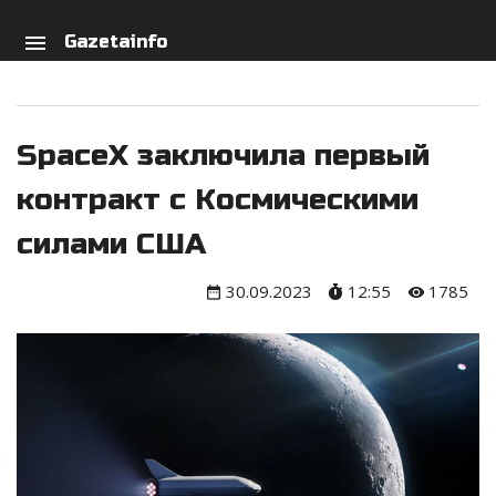
arch
person
menu
Gazetainfo
SpaceX заключила первый
контракт с Космическими
силами США
30.09.2023
12:55
1785