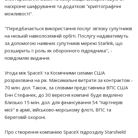
наскрізне шифрування та додаткові "криптографічні
можливості".
"Передбачається використання послуг зв'язку супутників
на низькій навколоземній орбіті. Послугу надаватимуть
за допомогою наявних супутників мережі Starlink, що
розширить її роль як оборонного підрядника", -
повідомляє видання.
Угода між SpaceX та Космічними силами США
розрахована на рік. Максимальні витрати за контрактом -
70 млн. дол. Також, за словами представника ВПС США
Енн Стефанек, до 30 вересня компанії буде виділено
близько 15 млн. дол. для фінансування 54 "партнерів
місії" в армії, військово-морському флоті, ВПС та
береговій охороні.
Про створення компанією SpaceX підрозділу Starshield