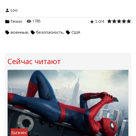
Loci
1785
5.0
/
4
Техно
,
,
военные
безопасность
США
Сейчас читают
Бизнес