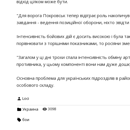
відхід цілком може бути.
"Для ворога Покровськ тепер відіграє роль накопичув
завдання - ведення позиційної оборони, ніхто звідти
Інтенсивність бойових дій є досить високою і була та
порівнювати з торішніми показниками, то росіяни змен
"Загалом у ці дні трохи спала інтенсивність обміну а
противника, у цьому компоненті вони нам дуже дошк
Основна проблема для українських підрозділів в райо
особового складу.
Loci
3098
Украина
бои