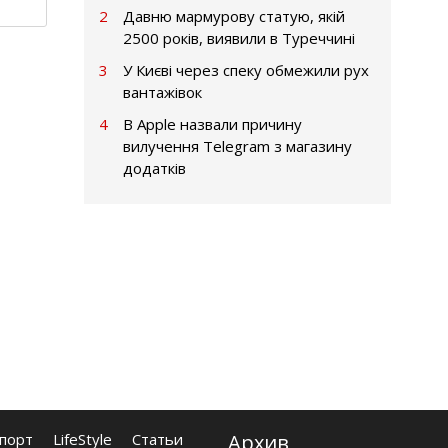
2
Давню мармурову статую, якій
2500 років, виявили в Туреччині
3
У Києві через спеку обмежили рух
вантажівок
4
В Apple назвали причину
вилучення Telegram з магазину
додатків
порт
LifeStyle
Статьи
Архив