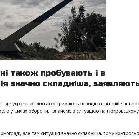
ні також пробувають і в
ція значно складніша, заявляют
е українські військові тримають позиції в північній частині м
рело у Силах оборони, "знайоме з ситуацією на Покровському
ирнограді, але там ситуація значно складніша, тому контроль