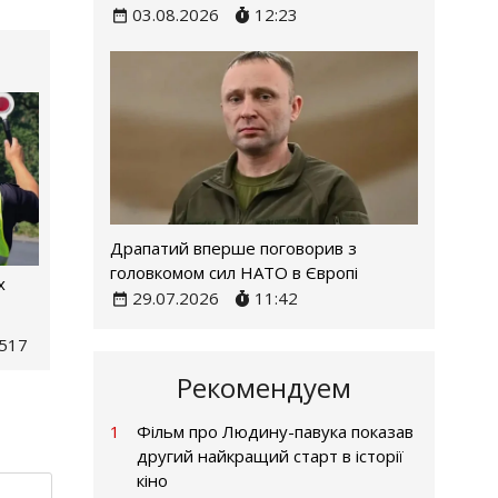
03.08.2026
12:23
Драпатий вперше поговорив з
головкомом сил НАТО в Європі
х
29.07.2026
11:42
517
Рекомендуем
1
Фільм про Людину-павука показав
другий найкращий старт в історії
кіно