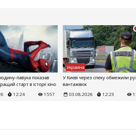
Украина
Людину-павука показав
У Києві через спеку обмежили ру
ращий старт в історії кіно
вантажівок
26
12:24
1557
03.08.2026
12:23
1