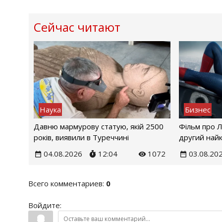
Сейчас читают
Наука
Бизнес
Давню мармурову статую, якій 2500
Фільм про 
років, виявили в Туреччині
другий найк
04.08.2026
12:04
1072
03.08.20
Всего комментариев
:
0
Войдите: