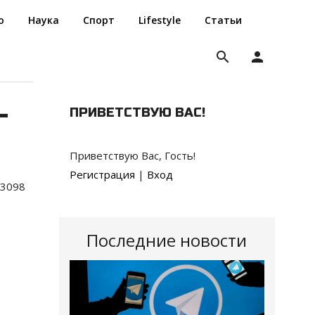
о
Наука
Спорт
Lifestyle
Статьи
search
person
-
ПРИВЕТСТВУЮ ВАС
!
Приветствую Вас
,
Гость
!
Регистрация
|
Вход
3098
Последние новости