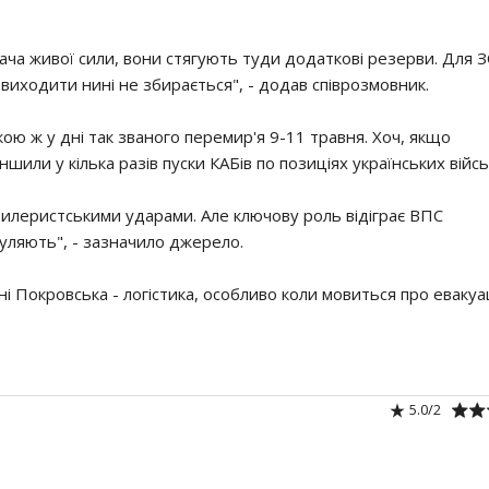
ача живої сили, вони стягують туди додаткові резерви. Для 
 виходити нині не збирається", - додав співрозмовник.
кою ж у дні так званого перемир'я 9-11 травня. Хоч, якщо
шили у кілька разів пуски КАБів по позиціях українських війсь
ртилеристськими ударами. Але ключову роль відіграє ВПС
уляють", - зазначило джерело.
ні Покровська - логістика, особливо коли мовиться про евакуа
5.0
/
2