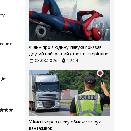
ЗСУ
кових.
Фільм про Людину-павука показав
другий найкращий старт в історії кіно
03.08.2026
12:24
цію
У Києві через спеку обмежили рух
вантажівок