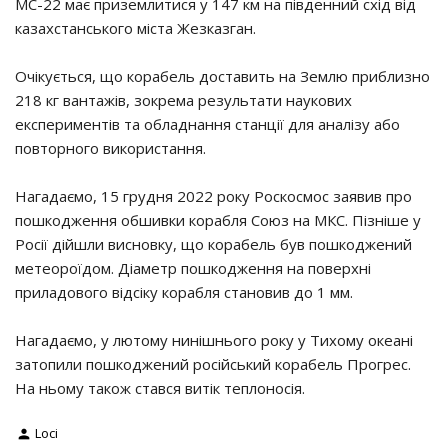
МС-22 має приземлитися у 147 км на південний схід від
казахстанського міста Жезказган.
Очікується, що корабель доставить на Землю приблизно
218 кг вантажів, зокрема результати наукових
експериментів та обладнання станції для аналізу або
повторного використання.
Нагадаємо, 15 грудня 2022 року Роскосмос заявив про
пошкодження обшивки корабля Союз на МКС. Пізніше у
Росії дійшли висновку, що корабель був пошкоджений
метеороїдом. Діаметр пошкодження на поверхні
приладового відсіку корабля становив до 1 мм.
Нагадаємо, у лютому нинішнього року у Тихому океані
затопили пошкоджений російський корабель Прогрес.
На ньому також стався витік теплоносія.
Loci