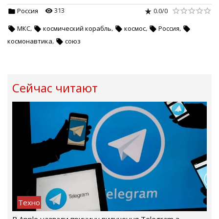
313
0.0
/
0
Россия
,
,
,
,
МКС
космический корабль
космос
Россия
,
космонавтика
союз
Сейчас читают
Техно
В Apple назвали причину вилучення Telegram з