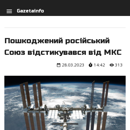
arch
person
menu
Gazetainfo
Пошкоджений російський
Союз відстикувався від МКС
28.03.2023
14:42
313