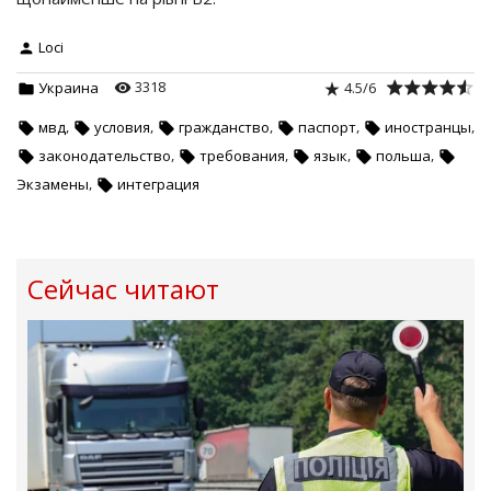
Loci
3318
4.5
/
6
Украина
,
,
,
,
,
мвд
условия
гражданство
паспорт
иностранцы
,
,
,
,
законодательство
требования
язык
польша
,
Экзамены
интеграция
Сейчас читают