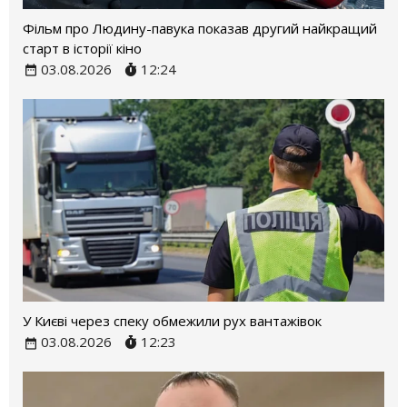
Фільм про Людину-павука показав другий найкращий
старт в історії кіно
03.08.2026
12:24
У Києві через спеку обмежили рух вантажівок
03.08.2026
12:23