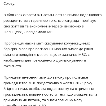
Союзу.
"Обов’язок скласти акт лояльності та вимога податкового
резидентства є гарантією того, що кандидат пов’язує
свої життєві та економічні інтереси виключно з
Польщею", - повідомило МВС.
Пропозиція має на меті скасування комунікаційних
бар’єрів. Мова про посилення мовних вимог до рівня
вільного володіння мовою, що, як зазначає МВС, є
необхідним для повноцінного функціонування в
суспільстві.
Принципи внесення змін до закону про польське
громадянство МВС представило в жовтні 2025 року.
Згідно з ними, особа, яка подає заявку на отримання
громадянства, повинна скласти тест, що складається з
приблизно 40 питань, та знати польську мову
щонайменше на рівні B2.