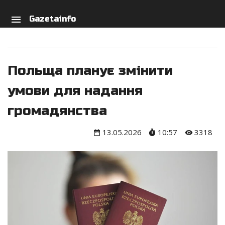
arch
person
menu
Gazetainfo
Польща планує змінити
умови для надання
громадянства
13.05.2026
10:57
3318