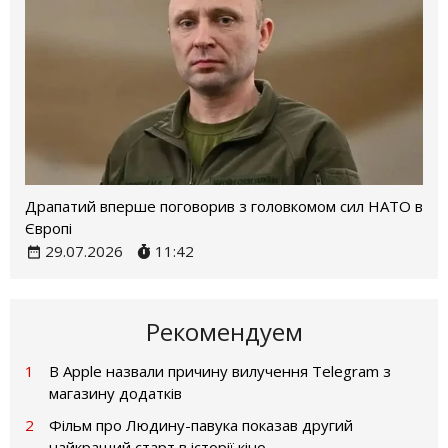
Драпатий вперше поговорив з головкомом сил НАТО в
Європі
29.07.2026
11:42
Рекомендуем
1
В Apple назвали причину вилучення Telegram з
магазину додатків
2
Фільм про Людину-павука показав другий
найкращий старт в історії кіно