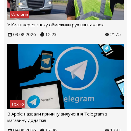
Украина
У Києві через спеку обмежили рух вантажівок
03.08.2026
12:23
2175
Техно
В Apple назвали причину вилучення Telegram з
магазину додатків
04.08.2026
12:06
1793