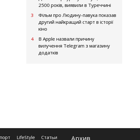
2500 років, виявили в Туреччині
3
Фільм про Людину-павука показав
другий найкращий старт в історії
кіно
4
В Apple назвали причину
вилучення Telegram з магазину
додатків
порт
LifeStyle
Статьи
Архив