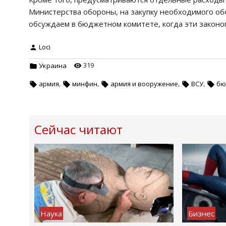
Министерства обороны, на закупку необходимого обо
обсуждаем в бюджетном комитете, когда эти законоп
Loci
319
Украина
,
,
,
,
армия
минфин
армия и вооружение
ВСУ
бю
Сейчас читают
Наука
Бизнес