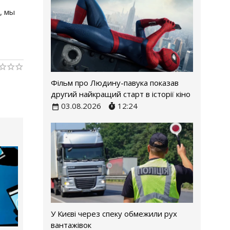
, мы
Фільм про Людину-павука показав
другий найкращий старт в історії кіно
03.08.2026
12:24
У Києві через спеку обмежили рух
вантажівок