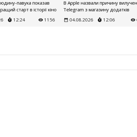
Людину-павука показав
В Apple назвали причину вилуче
ращий старт в історії кіно
Telegram з магазину додатків
26
12:24
1156
04.08.2026
12:06