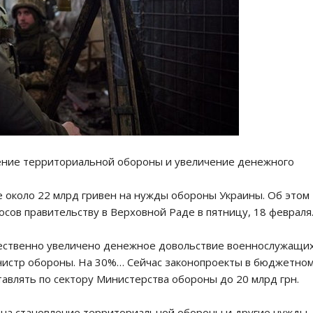
ение территориальной обороны и увеличение денежного
около 22 млрд гривен на нужды обороны Украины. Об этом
осов правительству в Верховной Раде в пятницу, 18 февраля
щественно увеличено денежное довольствие военнослужащих
инистр обороны. На 30%… Сейчас законопроекты в бюджетно
авлять по сектору Министерства обороны до 20 млрд грн.
 на становление территориальной обороны и другие нужды