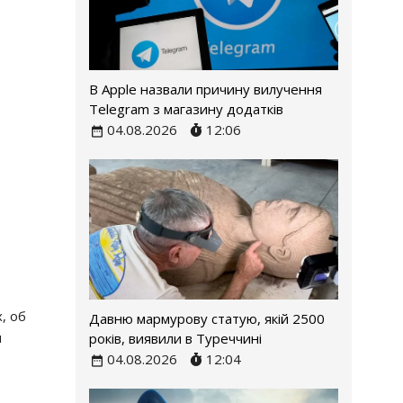
В Apple назвали причину вилучення
Telegram з магазину додатків
04.08.2026
12:06
.
, об
Давню мармурову статую, якій 2500
м
років, виявили в Туреччині
04.08.2026
12:04