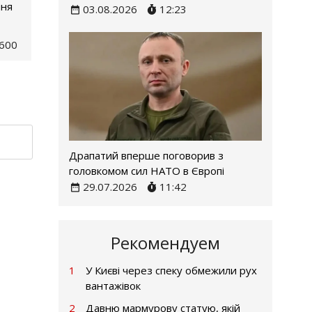
ння
03.08.2026
12:23
600
Драпатий вперше поговорив з
головкомом сил НАТО в Європі
29.07.2026
11:42
Рекомендуем
1
У Києві через спеку обмежили рух
вантажівок
2
Давню мармурову статую, якій