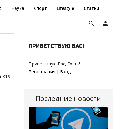
о
Наука
Спорт
Lifestyle
Статьи
search
person
д
ПРИВЕТСТВУЮ ВАС
!
Приветствую Вас
,
Гость
!
Регистрация
|
Вход
319
Последние новости