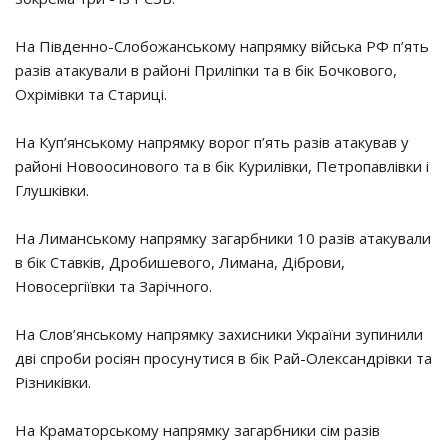
На Південно-Слобожанському напрямку війська РФ п’ять
разів атакували в районі Приліпки та в бік Бочкового,
Охрімівки та Стариці.
На Куп’янському напрямку ворог п’ять разів атакував у
районі Новоосинового та в бік Курилівки, Петропавлівки і
Глушківки.
На Лиманському напрямку загарбники 10 разів атакували
в бік Ставків, Дробишевого, Лимана, Діброви,
Новосергіївки та Зарічного.
На Слов’янському напрямку захисники України зупинили
дві спроби росіян просунутися в бік Рай-Олександрівки та
Різниківки.
На Краматорському напрямку загарбники сім разів