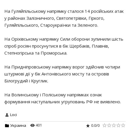
На Гуляйпільському напрямку сталося 14 російських атак
у районах Залізничного, Святопетрівки, Гіркого,
Гуляйпільського, Староукраїнки та Зеленого.
На Оріхівському напрямку Сили оборони зупинили шість
спроб росіян просунутися в бік Щербаків, Плавнів,
Степногірська та Проморська.
На Придніпровському напрямку ворог здійснив чотири
штурмові дії у бік Антонівського мосту та островів
Білогрудий і Круглик.
На Волинському і Поліському напрямках ознак
формування наступальних угруповань РФ не виявлено.
Loci
401
0.0
/
0
Украина