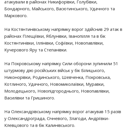
атакували в районах Никифорівки, Голубівки,
Бондарного, Майського, Васютинського, Удачного та
Маркового.
На Костянтинівському напрямку ворог здійснив 29 атак в
районах Плещіївки, Яблунівки, Іванопілля та в бік
Костянтинівки, Іллінівки, Софіївки, Новопавлівки,
Кучерового Яру та Степанівки.
На Покровському напрямку Сили оборони зупинили 51
штурмову дію російських військ у бік Білицького,
Никонорівки, Родинського, Шевченка, Покровська,
Котлиного, Удачного, Новомиколаївки, Муравки,
Молодецького, Новопідгороднього, Новопавлівки,
Василівки та Гришиного.
На Олександрівському напрямку ворог атакував 15 разів
у Олександрограда, Січневого, Злагоди, Андріївки-
Клевцового та в бік Калинівського.