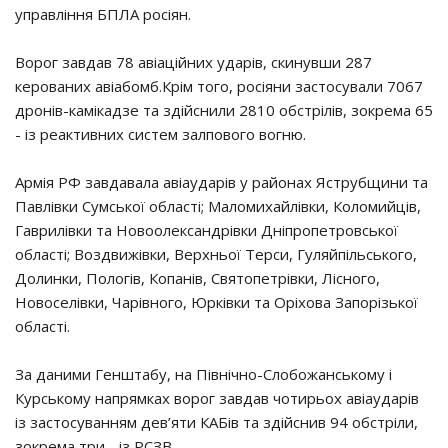
управління БПЛА росіян.
Ворог завдав 78 авіаційних ударів, скинувши 287
керованих авіабомб.Крім того, росіяни застосували 7067
дронів-камікадзе та здійснили 2810 обстрілів, зокрема 65
- із реактивних систем залпового вогню.
Армія РФ завдавала авіаударів у районах Яструбщини та
Павлівки Сумської області; Маломихайлівки, Коломийців,
Гаврилівки та Новоолександрівки Дніпропетровської
області; Воздвижівки, Верхньої Терси, Гуляйпільського,
Долинки, Пологів, Копанів, Святопетрівки, Лісного,
Новоселівки, Чарівного, Юрківки та Оріхова Запорізької
області.
За даними Генштабу, на Північно-Слобожанському і
Курському напрямках ворог завдав чотирьох авіаударів
із застосуванням дев’яти КАБів та здійснив 94 обстріли,
зокрема три - із РСЗВ.