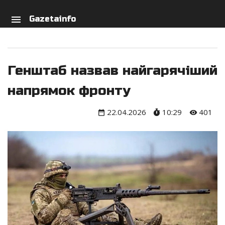
arch
person
menu
Gazetainfo
Генштаб назвав найгарячіший
напрямок фронту
22.04.2026
10:29
401