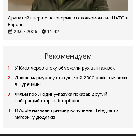
Драпатий вперше поговорив з головкомом сил НАТО в
Європі
29.07.2026
11:42
Рекомендуем
1
У Києві через спеку обмежили рух вантажівок
2
Давню мармурову статую, якій 2500 років, виявили
в Туреччині
3
Фільм про Людину-павука показав другий
найкращий старт в історії кіно
4
В Apple назвали причину вилучення Telegram з
магазину додатків