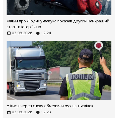
Фільм про Людину-павука показав другий найкращий
старт в історії кіно
03.08.2026
12:24
У Києві через спеку обмежили рух вантажівок
03.08.2026
12:23