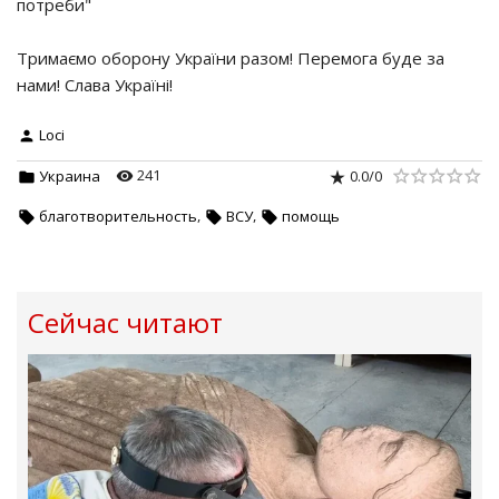
потреби"
Тримаємо оборону України разом! Перемога буде за
нами! Слава Україні!
Loci
241
0.0
/
0
Украина
,
,
благотворительность
ВСУ
помощь
Сейчас читают