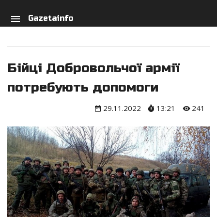
arch
person
menu
Gazetainfo
Бійці Добровольчої армії
потребують допомоги
29.11.2022
13:21
241