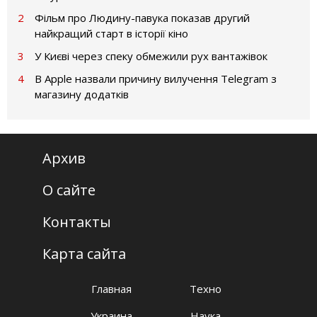
2
Фільм про Людину-павука показав другий
найкращий старт в історії кіно
3
У Києві через спеку обмежили рух вантажівок
4
В Apple назвали причину вилучення Telegram з
магазину додатків
Архив
О сайте
Контакты
Карта сайта
Главная
Техно
Украина
Наука