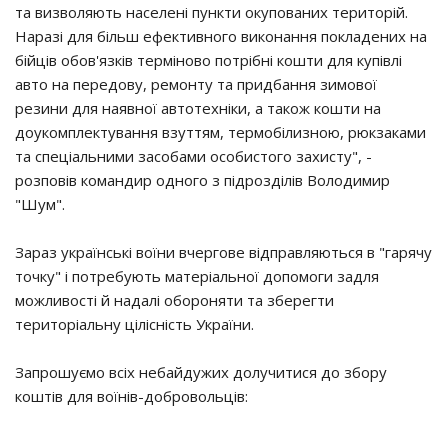
та визволяють населені пункти окупованих територій.
Наразі для більш ефективного виконання покладених на
бійців обов'язків терміново потрібні кошти для купівлі
авто на передову, ремонту та придбання зимової
резини для наявної автотехніки, а також кошти на
доукомплектування взуттям, термобілизною, рюкзаками
та спеціальними засобами особистого захисту", -
розповів командир одного з підрозділів Володимир
"Шум".
Зараз українські воїни вчергове відправляються в "гарячу
точку" і потребують матеріальної допомоги задля
можливості й надалі обороняти та зберегти
територіальну цілісність України.
Запрошуємо всіх небайдужих долучитися до збору
коштів для воїнів-добровольців: