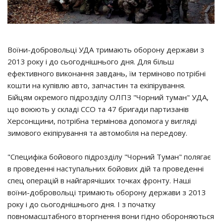
Воїни-добровольці УДА тримають оборону держави з
2013 року і до сьогоднішнього дня. Для більш
ефективного виконання завдань, їм терміново потрібні
кошти на купівлю авто, запчастин та екіпірування.
Бійцям окремого підрозділу ОЛПЗ "Чорний туман" УДА,
що воюють у складі ССО та 47 бригади партизанів
Херсонщини, потрібна термінова допомога у вигляді
зимового екіпірування та автомобіля на передову.
"Специфіка бойового підрозділу "Чорний Туман" полягає
в проведенні наступальних бойових дій та проведенні
спец операцій в найгарячіших точках фронту. Наші
воїни-добровольці тримають оборону держави з 2013
року і до сьогоднішнього дня. І з початку
повномасштабного вторгнення вони гідно обороняються