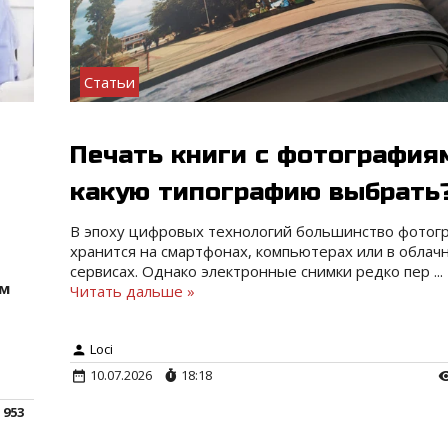
Статьи
Печать книги с фотография
какую типографию выбрать
В эпоху цифровых технологий большинство фотог
хранится на смартфонах, компьютерах или в облач
сервисах. Однако электронные снимки редко пер
...
зм
Читать дальше »
Loci
10.07.2026
18:18
953