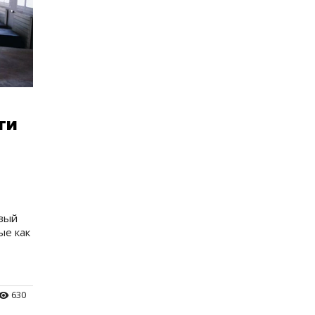
ти
овый
ые как
630