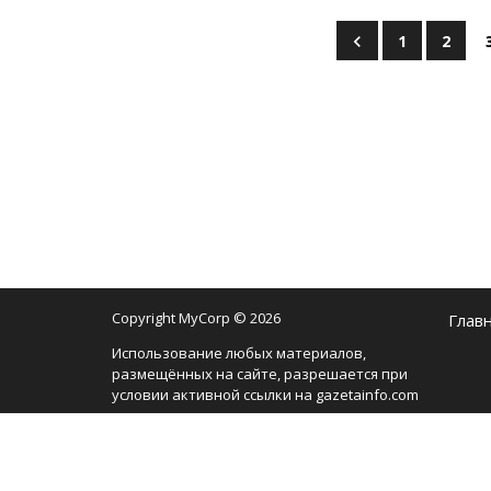
1
2
Copyright MyCorp © 2026
Глав
Использование любых материалов,
размещённых на сайте, разрешается при
условии активной ссылки на gazetainfo.com
Мы используем cookie-файлы, чтобы сделать
сайт максимально удобным для вас и
анализировать использование наших