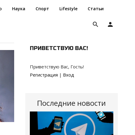
о
Наука
Спорт
Lifestyle
Статьи
search
person
ПРИВЕТСТВУЮ ВАС
!
Приветствую Вас
,
Гость
!
Регистрация
|
Вход
Последние новости