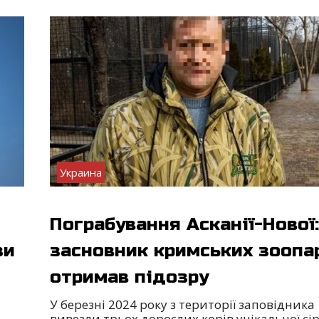
Украина
Пограбування Асканії-Нової:
зи
засновник кримських зоопа
отримав підозру
У березні 2024 року з території заповідника
вивезли трьох дорослих корів унікальної сір