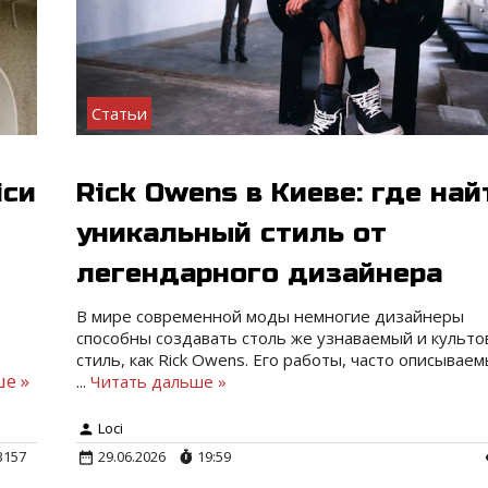
Статьи
іси
Rick Owens в Киеве: где най
уникальный стиль от
легендарного дизайнера
В мире современной моды немногие дизайнеры
способны создавать столь же узнаваемый и культ
стиль, как Rick Owens. Его работы, часто описываем
е »
...
Читать дальше »
Loci
3157
29.06.2026
19:59