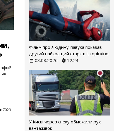
ми,
Фільм про Людину-павука показав
другий найкращий старт в історії кіно
?
03.08.2026
12:24
рафий
ных
7029
У Києві через спеку обмежили рух
вантажівок