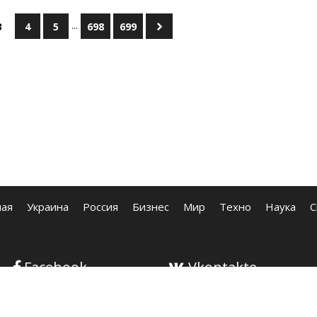
...
3
4
5
698
699
ная
Украина
Россия
Бизнес
Мир
Техно
Наука
С
Facebook
Vkontakte