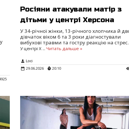
Росіяни атакували матір з
дітьми у центрі Херсона
У 34-річної жінки, 13-річного хлопчика й дв
дівчаток віком 6 та 3 роки діагностували
у
вибухові травми та гостру реакцію на стрес.
У центрі Х
...
Читать дальше »
Loci
29.06.2026
20:10
4925