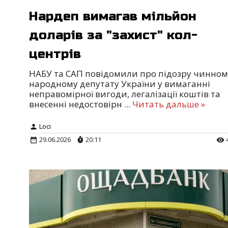
Нардеп вимагав мільйон
доларів за "захист" кол-
центрів
НАБУ та САП повідомили про підозру чинном
народному депутату України у вимаганні
неправомірної вигоди, легалізації коштів та
внесенні недостовірн
...
Читать дальше »
Loci
29.06.2026
20:11