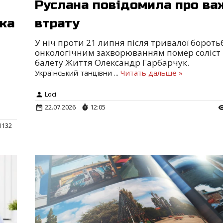
Руслана повідомила про ва
ка
втрату
У ніч проти 21 липня після тривалої бороть
онкологічним захворюванням помер соліст
балету Життя Олександр Гарбарчук.
Український танцівни
...
Читать дальше »
Loci
22.07.2026
12:05
1132