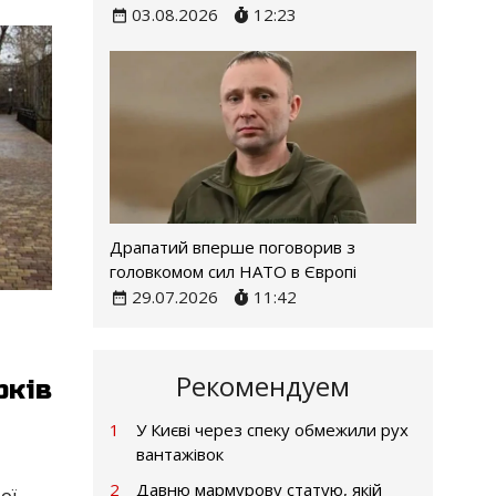
03.08.2026
12:23
Драпатий вперше поговорив з
головкомом сил НАТО в Європі
29.07.2026
11:42
Рекомендуем
рків
1
У Києві через спеку обмежили рух
вантажівок
2
Давню мармурову статую, якій
ої