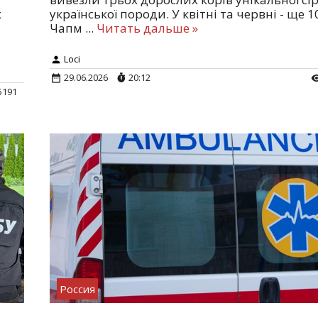
х
української породи. У квітні та червні - ще 1
Чапм
...
Читать дальше »
Loci
29.06.2026
20:12
5191
Россия