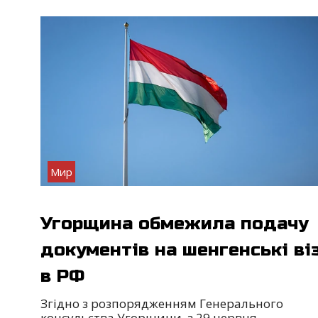
Мир
Угорщина обмежила подачу
документів на шенгенські ві
в РФ
Згідно з розпорядженням Генерального
консульства Угорщини, з 29 червня