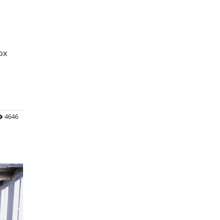
ох
4646