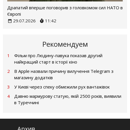
Драпатий вперше поговорив з головкомом сил НАТО в
Європі
29.07.2026
11:42
Рекомендуем
1
Фільм про Людину-павука показав другий
найкращий старт в історії кіно
2
В Apple назвали причину вилучення Telegram з
магазину додатків
3
У Києві через спеку обмежили рух вантажівок
4
Давню мармурову статую, якій 2500 років, виявили
в Туреччині
Архив