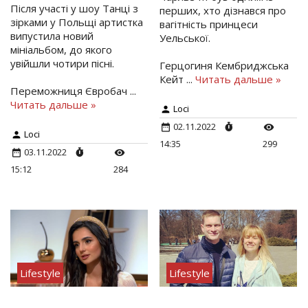
Після участі у шоу Танці з
перших, хто дізнався про
зірками у Польщі артистка
вагітність принцеси
випустила новий
Уельської.
мініальбом, до якого
увійшли чотири пісні.
Герцогиня Кембриджська
Кейт
...
Читать дальше »
Переможниця Євробач
...
Читать дальше »
Loci
02.11.2022
Loci
14:35
299
03.11.2022
15:12
284
Lifestyle
Lifestyle