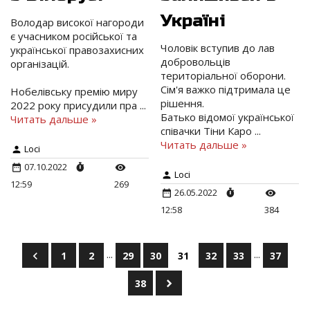
Україні
Володар високої нагороди
є учасником російської та
Чоловік вступив до лав
української правозахисних
добровольців
організацій.
територіальної оборони.
Сім'я важко підтримала це
Нобелівську премію миру
рішення.
2022 року присудили пра
...
Батько відомої української
Читать дальше »
співачки Тіни Каро
...
Читать дальше »
Loci
07.10.2022
Loci
12:59
269
26.05.2022
12:58
384
...
...
1
2
29
30
31
32
33
37
38