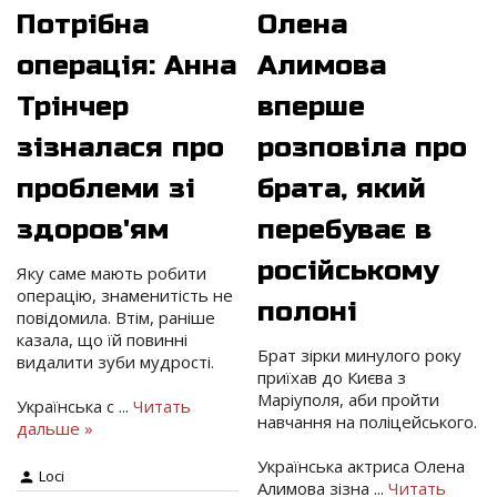
Потрібна
Олена
операція: Анна
Алимова
Трінчер
вперше
зізналася про
розповіла про
проблеми зі
брата, який
здоров'ям
перебуває в
російському
Яку саме мають робити
операцію, знаменитість не
полоні
повідомила. Втім, раніше
казала, що їй повинні
Брат зірки минулого року
видалити зуби мудрості.
приїхав до Києва з
Маріуполя, аби пройти
Українська с
...
Читать
навчання на поліцейського.
дальше »
Українська актриса Олена
Loci
Алимова зізна
...
Читать