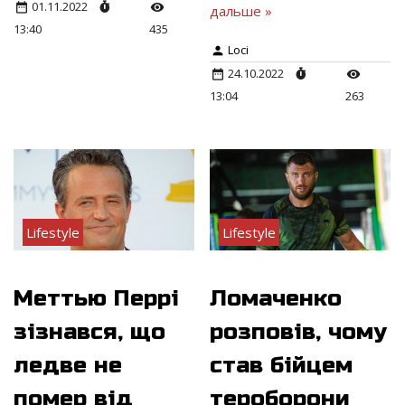
01.11.2022
дальше »
13:40
435
Loci
24.10.2022
13:04
263
Lifestyle
Lifestyle
Меттью Перрі
Ломаченко
зізнався, що
розповів, чому
ледве не
став бійцем
помер від
тероборони