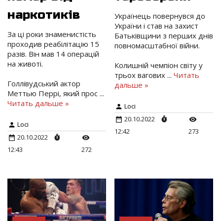
наркотиків
Українець повернувся до
України і став на захист
За ці роки знаменистість
Батьківщини з перших днів
проходив реабілітацію 15
повномасштабної війни.
разів. Він мав 14 операцій
на животі.
Колишній чемпіон світу у
трьох вагових
...
Читать
Голлівудський актор
дальше »
Меттью Перрі, який прос
...
Читать дальше »
Loci
20.10.2022
Loci
12:42
273
20.10.2022
12:43
272