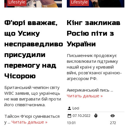
Lifestyle
Lifestyle
Ф'юрі вважає,
Кінг закликав
що Усику
Росію піти з
несправедливо
України
присудили
Письменник продовжує
висловлювати підтримку
перемогу над
нашій країні у кривавій
війні, розв'язаної країною-
Чісорою
агресором РФ.
Британський чемпіон світу
Американський пись
...
WBC заявив, що українець
Читать дальше »
не мав вигравати бій проти
його співвітчизника.
Loci
07.10.2022
Тайсон Ф'юрі сумнівається
у
...
Читать дальше »
13:01
272