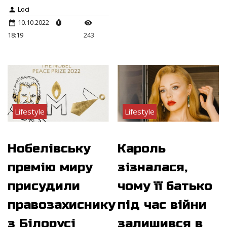
Loci
10.10.2022
18:19
243
Lifestyle
Lifestyle
Нобелівську
Кароль
премію миру
зізналася,
присудили
чому її батько
правозахиснику
під час війни
з Білорусі
залишився в