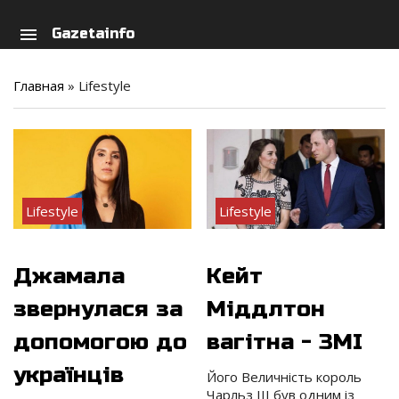
arch
person
menu
Gazetainfo
Главная
»
Lifestyle
Lifestyle
Lifestyle
Джамала
Кейт
звернулася за
Міддлтон
допомогою до
вагітна - ЗМІ
українців
Його Величність король
Чарльз ІІІ був одним із