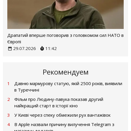
Драпатий вперше поговорив з головкомом сил НАТО в
Європі
29.07.2026
11:42
Рекомендуем
1
Давню мармурову статую, якій 2500 років, виявили
в Туреччині
2
Фільм про Людину-павука показав другий
найкращий старт в історії кіно
3
У Києві через спеку обмежили рух вантажівок
4
В Apple назвали причину вилучення Telegram з
магазину додатків