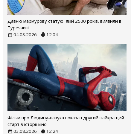
Давню мармурову статую, якій 2500 років, виявили в
Туреччині
04.08.2026
12:04
Фільм про Людину-павука показав другий найкращий
старт в історії кіно
03.08.2026
12:24