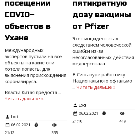
посещении
пятикратную
COVID–
дозу вакцины
объектов в
от Pfizer
Ухане
Этот инцидент стал
следствием человеческой
Международных
ошибки из-за
экспертов пустили на все
несогласованных действия
объекты на какие они
медперсонала.
хотели попасть, для
В Сингапуре работнику
выяснения происхождения
Национального офтальмо
коронавируса.
...
Читать дальше »
Власти Китая предоста
...
Читать дальше »
Loci
06.02.2021
Loci
21:10
419
06.02.2021
21:12
395