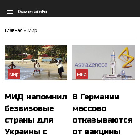
arch
person
menu
Gazetainfo
Главная
»
Мир
Мир
Мир
МИД напомнил
В Германии
безвизовые
массово
страны для
отказываются
Украины с
от вакцины