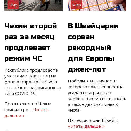
Мир
Мир
Чехия второй
В Швейцарии
раз за месяц
сорван
продлевает
рекордный
режим ЧС
для Европы
джек-пот
Республика продлевает и
ужесточает карантин на
Победитель, личность
фоне распространения в
которого пока неизвестна,
стране южноафриканского
угадал выигрышную
типа COVID-19.
комбинацию из пяти чисел,
Правительство Чехии
а также два счастливых
приняло ре
...
Читать
числа.
дальше »
На территории Швей
...
Читать дальше »