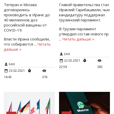
Тегеран и Москва
Главой правительства стал
договорились
Ираклий Гарибашвили, чью
производить в Иране до
кандидатуру поддержал
40 миллионов доз
грузинский парламент.
российской вакцины от
В Грузии парламент
COVID-19.
утвердил состав нового пр
Власти Ирана сообщили,
...
Читать дальше »
что собираются
...
Читать
дальше »
Loci
22.02.2021
Loci
22:59
382
23.02.2021
14:45
376