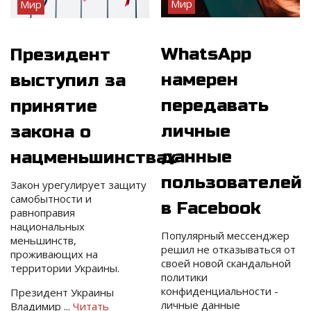
Мир
Мир
WhatsApp
Президент
намерен
выступил за
передавать
принятие
личные
закона о
данные
нацменьшинствах
пользователей
Закон урегулирует защиту
самобытности и
в Facebook
равноправия
национальных
Популярный мессенджер
меньшинств,
решил не отказываться от
проживающих на
своей новой скандальной
территории Украины.
политики
конфиденциальности -
Президент Украины
личные данные
Владимир
...
Читать