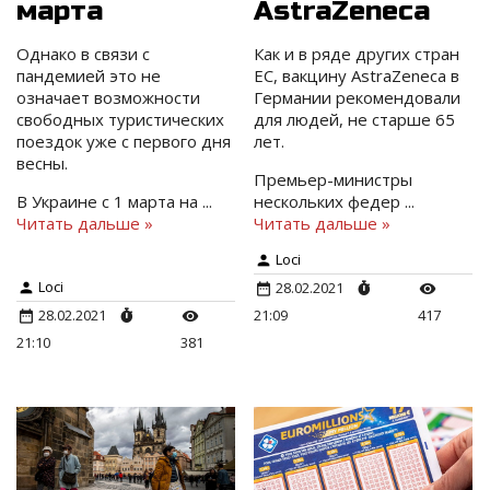
марта
AstraZeneca
Однако в связи с
Как и в ряде других стран
пандемией это не
ЕС, вакцину AstraZeneca в
означает возможности
Германии рекомендовали
свободных туристических
для людей, не старше 65
поездок уже с первого дня
лет.
весны.
Премьер-министры
В Украине с 1 марта на
...
нескольких федер
...
Читать дальше »
Читать дальше »
Loci
Loci
28.02.2021
28.02.2021
21:09
417
21:10
381