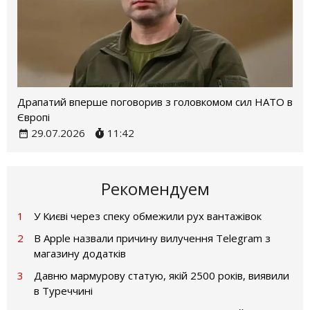
Драпатий вперше поговорив з головкомом сил НАТО в
Європі
29.07.2026
11:42
Рекомендуем
1
У Києві через спеку обмежили рух вантажівок
2
В Apple назвали причину вилучення Telegram з
магазину додатків
3
Давню мармурову статую, якій 2500 років, виявили
в Туреччині