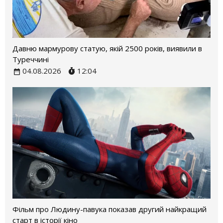
Давню мармурову статую, якій 2500 років, виявили в
Туреччині
04.08.2026
12:04
Фільм про Людину-павука показав другий найкращий
старт в історії кіно