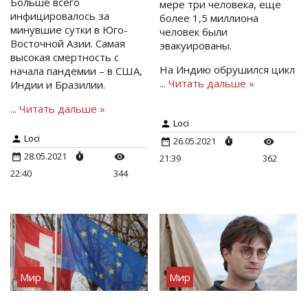
Больше всего
мере три человека, еще
инфицировалось за
более 1,5 миллиона
минувшие сутки в Юго-
человек были
Восточной Азии. Самая
эвакуированы.
высокая смертность с
На Индию обрушился цикл
начала пандемии – в США,
...
Читать дальше »
Индии и Бразилии.
...
Читать дальше »
Loci
Loci
26.05.2021
28.05.2021
21:39
362
22:40
344
Мир
Мир