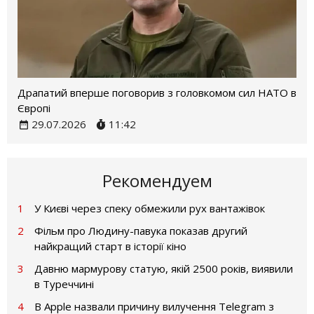
Драпатий вперше поговорив з головкомом сил НАТО в
Європі
29.07.2026
11:42
Рекомендуем
1
У Києві через спеку обмежили рух вантажівок
2
Фільм про Людину-павука показав другий
найкращий старт в історії кіно
3
Давню мармурову статую, якій 2500 років, виявили
в Туреччині
4
В Apple назвали причину вилучення Telegram з