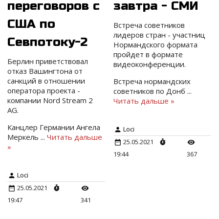
переговоров с
завтра - СМИ
США по
Встреча советников
лидеров стран - участниц
Севпотоку-2
Нормандского формата
пройдет в формате
Берлин приветствовал
видеоконференции.
отказ Вашингтона от
санкций в отношении
Встреча нормандских
оператора проекта -
советников по Донб
...
компании Nord Stream 2
Читать дальше »
AG.
Канцлер Германии Ангела
Loci
Меркель
...
Читать дальше
25.05.2021
»
19:44
367
Loci
25.05.2021
19:47
341