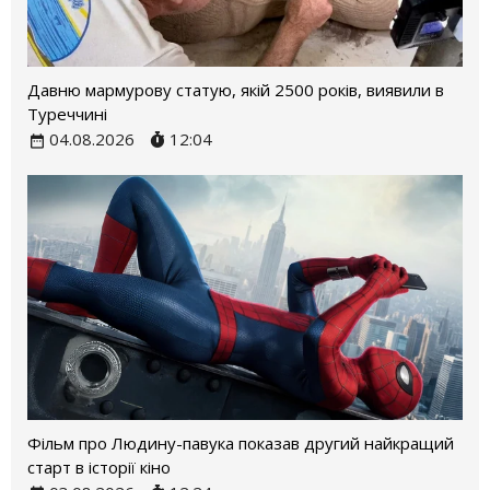
Давню мармурову статую, якій 2500 років, виявили в
Туреччині
04.08.2026
12:04
Фільм про Людину-павука показав другий найкращий
старт в історії кіно