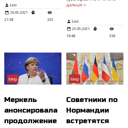
дальше »
Loci
26.05.2021
21:38
333
Loci
25.05.2021
19:48
338
Мир
Мир
Меркель
Советники по
анонсировала
Нормандии
продолжение
встретятся