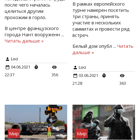
В рамках европейского
после чего началась
турне намерен посетить
целиться другим
три страны, принять
прохожим в горло.
участие в нескольких
В центре французского
саммитах и провести ряд
города Нант вооруженн
...
встреч.
Читать дальше »
Белый дом опубл
...
Читать
дальше »
Loci
04.06.2021
Loci
22:37
356
03.06.2021
21:28
363
Мир
Мир