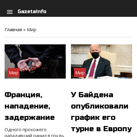
arch
person
menu
Gazetainfo
Главная
»
Мир
Мир
Мир
Франция,
У Байдена
нападение,
опубликовали
задержание
график его
турне в Европу
Одного прохожего
нападавший ранил в грудь