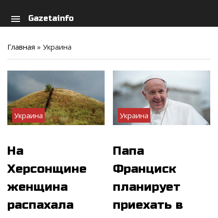
arch
person
menu
Gazetainfo
Главная
»
Украина
Украина
Украина
На
Папа
Херсонщине
Франциск
женщина
планирует
распахала
приехать в