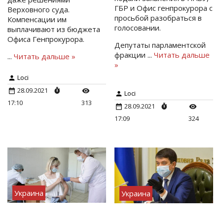
ГБР и Офис генпрокурора с
Верховного суда.
просьбой разобраться в
Компенсации им
голосовании.
выплачивают из бюджета
Офиса Генпрокурора.
Депутаты парламентской
фракции
...
Читать дальше
...
Читать дальше »
»
Loci
28.09.2021
Loci
17:10
313
28.09.2021
17:09
324
Украина
Украина