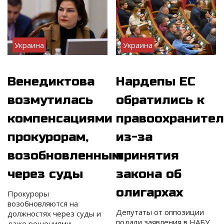
Украина
Украина
Венедиктова
Нардепы ЕС
возмутилась
обратились к
компенсациями
правоохраните
прокурорам,
из-за
возобновленным
принятия
через суды
закона об
олигархах
Прокуроры
возобновляются на
Депутаты от оппозиции
должностях через суды и
подали заявления в НАБУ,
даже решениями