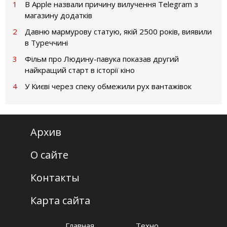
1
В Apple назвали причину вилучення Telegram з
магазину додатків
2
Давню мармурову статую, якій 2500 років, виявили
в Туреччині
3
Фільм про Людину-павука показав другий
найкращий старт в історії кіно
4
У Києві через спеку обмежили рух вантажівок
Архив
О сайте
Контакты
Карта сайта
Главная
Техно