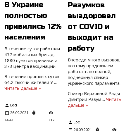
В Украине
Разумков
полностью
выздоровел
привились 12%
от COVID и
населения
выходит на
работу
В течение суток работали
477 мобильных бригад,
Впереди много вызовов,
1880 пунктов прививки и
поэтому продолжаем
373 центра вакцинации.
работать по полной,
В течение прошлых суток
подчеркнул спикер
64,2 тысячи жителей У
...
украинского парламента.
Читать дальше »
Спикер Верховной Рады
Дмитрий Разум
...
Читать
дальше »
Loci
26.09.2021
14:41
317
Loci
26.09.2021