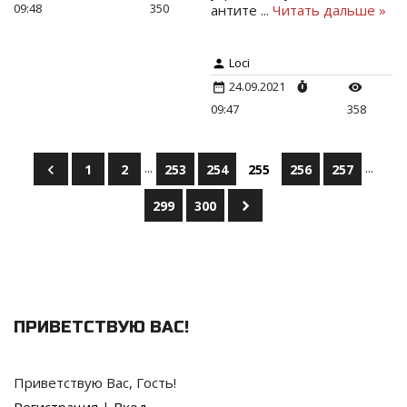
09:48
350
антите
...
Читать дальше »
Loci
24.09.2021
09:47
358
...
...
1
2
253
254
255
256
257
299
300
ПРИВЕТСТВУЮ ВАС
!
Приветствую Вас
,
Гость
!