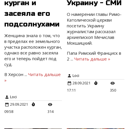
курган и
Украину - СМИ
засеяла его
О намерении главы Римо-
Католической церкви
подсолнухами
посетить Украину
журналистам рассказал
Женщина знала о том, что
архиепископ Мечислав
в пределах ее земельного
Мокшицкий.
участка расположен курган,
однако все равно засеяла
Папа Римский Франциск в
его и теперь пойдет под
2
...
Читать дальше »
суд.
В Херсон
...
Читать дальше
Loci
»
28.09.2021
17:11
350
Loci
29.09.2021
09:58
314