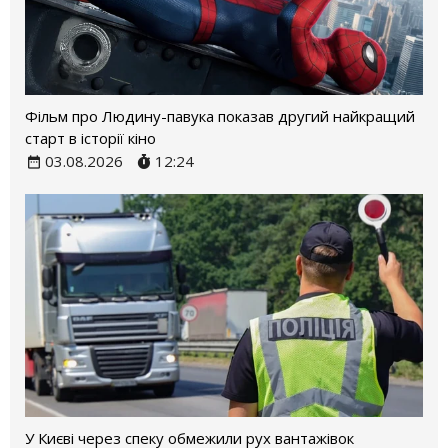
Фільм про Людину-павука показав другий найкращий
старт в історії кіно
03.08.2026
12:24
У Києві через спеку обмежили рух вантажівок