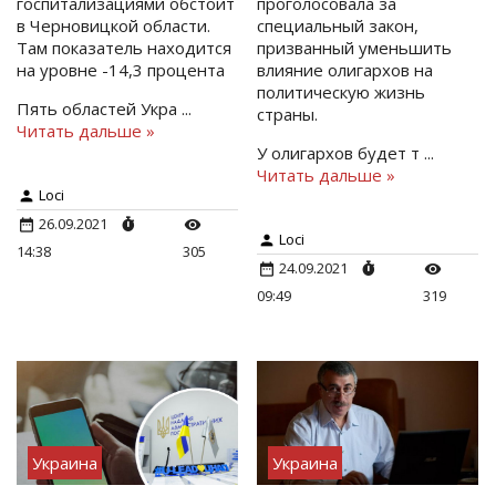
госпитализациями обстоит
проголосовала за
в Черновицкой области.
специальный закон,
Там показатель находится
призванный уменьшить
на уровне -14,3 процента
влияние олигархов на
политическую жизнь
Пять областей Укра
...
страны.
Читать дальше »
У олигархов будет т
...
Читать дальше »
Loci
26.09.2021
Loci
14:38
305
24.09.2021
09:49
319
Украина
Украина