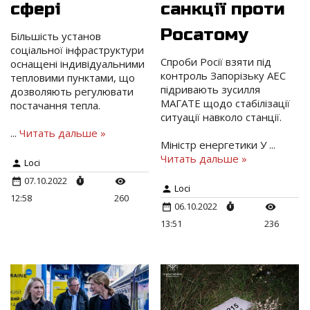
сфері
санкції проти
Росатому
Більшість установ
соціальної інфраструктури
Спроби Росії взяти під
оснащені індивідуальними
контроль Запорізьку АЕС
тепловими пунктами, що
підривають зусилля
дозволяють регулювати
МАГАТЕ щодо стабілізації
постачання тепла.
ситуації навколо станції.
...
Читать дальше »
Міністр енергетики У
...
Читать дальше »
Loci
07.10.2022
Loci
12:58
260
06.10.2022
13:51
236