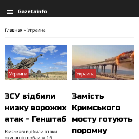
arch
person
menu
Gazetainfo
Главная
»
Украина
Украина
Украина
ЗСУ відбили
Замість
низку ворожих
Кримського
атак - Генштаб
мосту готують
поромну
Військові відбили атаки
окупантів поблизу 16