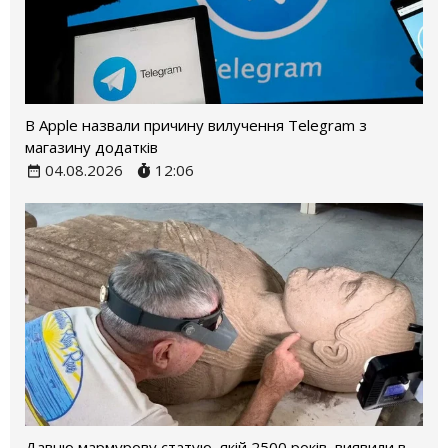
В Apple назвали причину вилучення Telegram з
магазину додатків
04.08.2026
12:06
Давню мармурову статую, якій 2500 років, виявили в