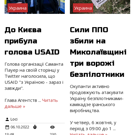
Украина
Украина
До Києва
Сили ППО
прибула
збили на
голова USAID
Миколаївщині
три ворожі
Голова організації Саманта
Пауер на своїй сторінці у
безпілотники
Twitter наголосила, що
USAID "з Україною - зараз і
Окупанти активно
завжди".
продовжують атакувати
Україну безпілотниками-
Глава Агентств
...
Читать
камікадзе іранського
дальше »
виробництва.
Loci
У четвер, 6 жовтня, у
06.10.2022
період з 09:00 до 1
...
Читать дальше »
13:48
230