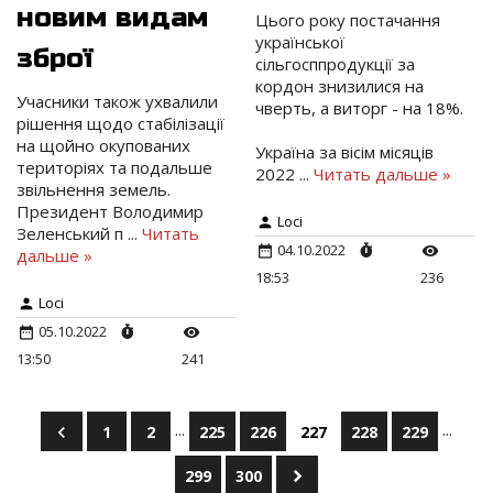
новим видам
Цього року постачання
української
зброї
сільгосппродукції за
кордон знизилися на
Учасники також ухвалили
чверть, а виторг - на 18%.
рішення щодо стабілізації
на щойно окупованих
Україна за вісім місяців
територіях та подальше
2022
...
Читать дальше »
звільнення земель.
Президент Володимир
Loci
Зеленський п
...
Читать
04.10.2022
дальше »
18:53
236
Loci
05.10.2022
13:50
241
...
...
1
2
225
226
227
228
229
299
300