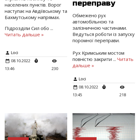
переправу
населених пунктів. Ворог
наступає на Авдіївському та
Обмежено рух
Бахмутському напрямах.
автомобільною та
залізничною частинами.
Підрозділи Сил обо
...
Ведуться роботи із запуску
Читать дальше »
поромної переправи.
Рух Кримським мостом
Loci
повністю закрити
...
Читать
08.10.2022
дальше »
13:46
230
Loci
08.10.2022
13:45
218