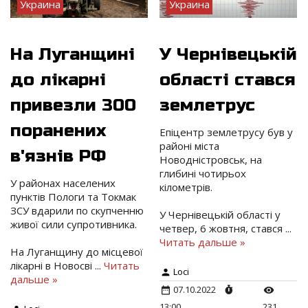
Украина
Украина
На Луганщині
У Чернівецькій
до лікарні
області стався
привезли 300
землетрус
поранених
Епіцентр землетрусу був у
районі міста
в'язнів РФ
Новодністровськ, на
глибині чотирьох
У районах населених
кілометрів.
пунктів Пологи та Токмак
ЗСУ вдарили по скупченню
У Чернівецькій області у
живої сили супротивника.
четвер, 6 жовтня, стався
...
Читать дальше »
На Луганщину до місцевої
лікарні в Новосві
...
Читать
Loci
дальше »
07.10.2022
13:00
231