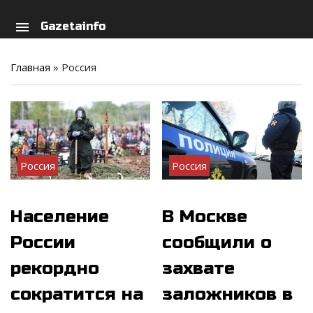
arch
person
menu
Gazetainfo
Главная
»
Россия
Россия
Россия
Население
В Москве
России
сообщили о
рекордно
захвате
сократится на
заложников в