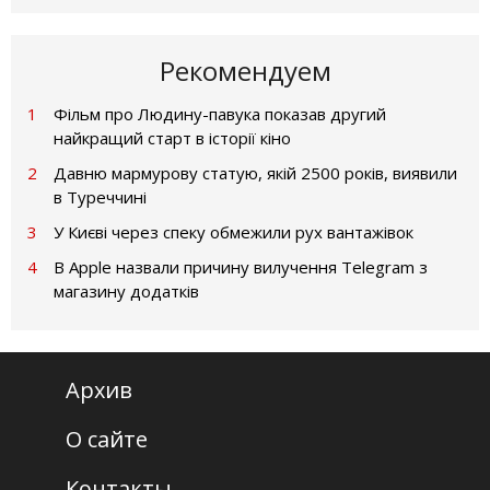
Рекомендуем
1
Фільм про Людину-павука показав другий
найкращий старт в історії кіно
2
Давню мармурову статую, якій 2500 років, виявили
в Туреччині
3
У Києві через спеку обмежили рух вантажівок
4
В Apple назвали причину вилучення Telegram з
магазину додатків
Архив
О сайте
Контакты