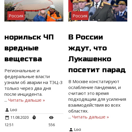
Россия
Россия
норильск ЧП
В России
вредные
ждут, что
вещества
Лукашенко
посетит парад
Региональные и
федеральные власти
В Москве констатируют
узнали об аварии на ТЭЦ-3
ослабление пандемии, и
только через два дня
считают это время
после инцидента.
подходящим для усиления
...
Читать дальше »
взаимодействия во всех
Loci
областях.
...
Читать дальше »
11.08.2020
12:51
556
Loci