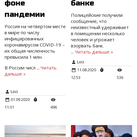
фоне
банке
пандемии
Полицейские получили
сообщение, что
Россия на четвертом месте
неизвестный удерживает
в мире по числу
в помещении несколько
инфицированных
человек и угрожает
коронавирусом COVID-19 –
взорвать банк.
их общая численность
...
Читать дальше »
превысила 1 млн.
Loci
В России числ
...
Читать
11.08.2020
дальше »
12:53
536
Loci
01.09.2020
11:31
496