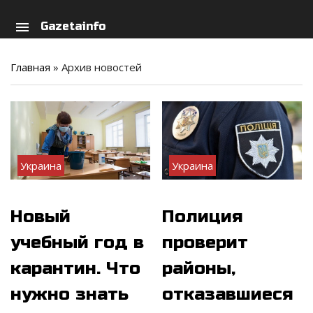
arch
person
menu
Gazetainfo
Главная
»
Архив новостей
Украина
Украина
Новый
Полиция
учебный год в
проверит
карантин. Что
районы,
нужно знать
отказавшиеся