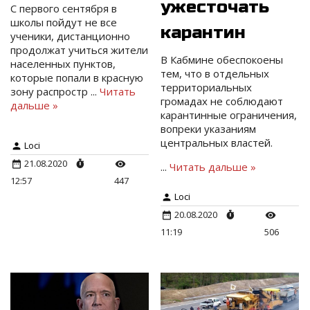
ужесточать
С первого сентября в
школы пойдут не все
карантин
ученики, дистанционно
продолжат учиться жители
В Кабмине обеспокоены
населенных пунктов,
тем, что в отдельных
которые попали в красную
территориальных
зону распростр
...
Читать
громадах не соблюдают
дальше »
карантинные ограничения,
вопреки указаниям
центральных властей.
Loci
21.08.2020
...
Читать дальше »
12:57
447
Loci
20.08.2020
11:19
506