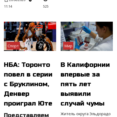
11:14
525
Спорт
Мир
НБА: Торонто
В Калифорнии
повел в серии
впервые за
с Бруклином,
пять лет
Денвер
выявили
проиграл Юте
случай чумы
Житель округа Эльдорадо
Представляем