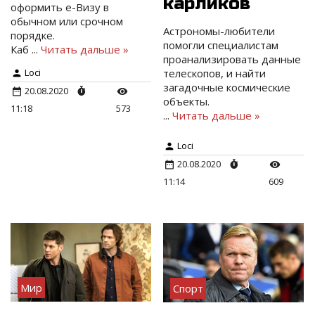
карликов
оформить е-Визу в
обычном или срочном
Астрономы-любители
порядке.
помогли специалистам
Каб
...
Читать дальше »
проанализировать данные
телескопов, и найти
Loci
загадочные космические
20.08.2020
объекты.
11:18
573
...
Читать дальше »
Loci
20.08.2020
11:14
609
Мир
Спорт