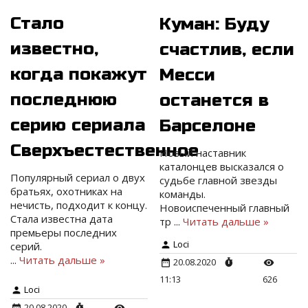
Стало
Куман: Буду
известно,
счастлив, если
когда покажут
Месси
последнюю
останется в
серию сериала
Барселоне
Сверхъестественное
Новый наставник
каталонцев высказался о
Популярный сериал о двух
судьбе главной звезды
братьях, охотниках на
команды.
нечисть, подходит к концу.
Новоиспеченный главный
Стала известна дата
тр
...
Читать дальше »
премьеры последних
Loci
серий.
...
Читать дальше »
20.08.2020
11:13
626
Loci
20.08.2020