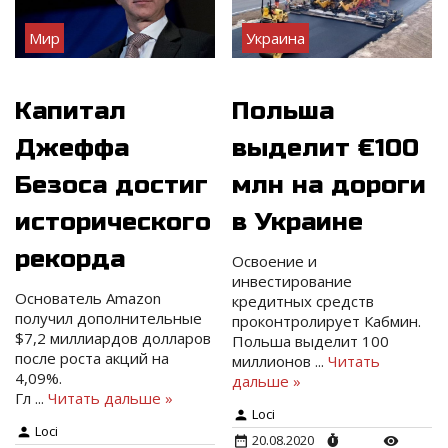
Мир
Украина
Капитал
Польша
Джеффа
выделит €100
Безоса достиг
млн на дороги
исторического
в Украине
рекорда
Освоение и
инвестирование
Основатель Amazon
кредитных средств
получил дополнительные
проконтролирует Кабмин.
$7,2 миллиардов долларов
Польша выделит 100
после роста акций на
миллионов
...
Читать
4,09%.
дальше »
Гл
...
Читать дальше »
Loci
Loci
20.08.2020