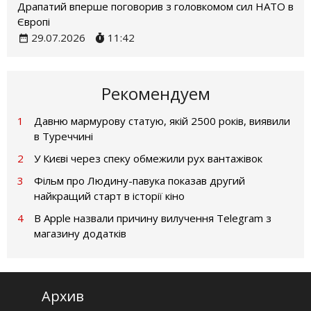
Драпатий вперше поговорив з головкомом сил НАТО в
Європі
29.07.2026
11:42
Рекомендуем
1
Давню мармурову статую, якій 2500 років, виявили
в Туреччині
2
У Києві через спеку обмежили рух вантажівок
3
Фільм про Людину-павука показав другий
найкращий старт в історії кіно
4
В Apple назвали причину вилучення Telegram з
магазину додатків
Архив