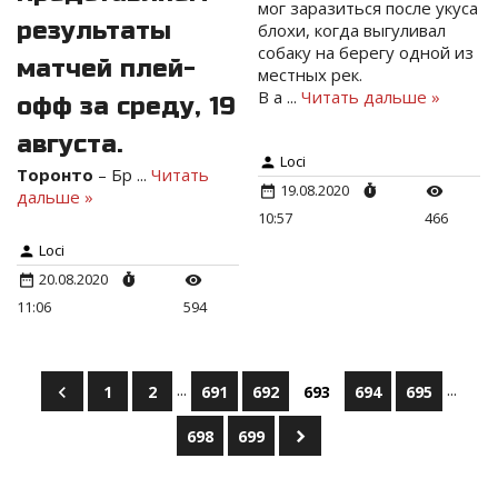
мог заразиться после укуса
результаты
блохи, когда выгуливал
собаку на берегу одной из
матчей плей-
местных рек.
В а
...
Читать дальше »
офф за среду, 19
августа.
Loci
Торонто
– Бр
...
Читать
19.08.2020
дальше »
10:57
466
Loci
20.08.2020
11:06
594
...
...
1
2
691
692
693
694
695
698
699