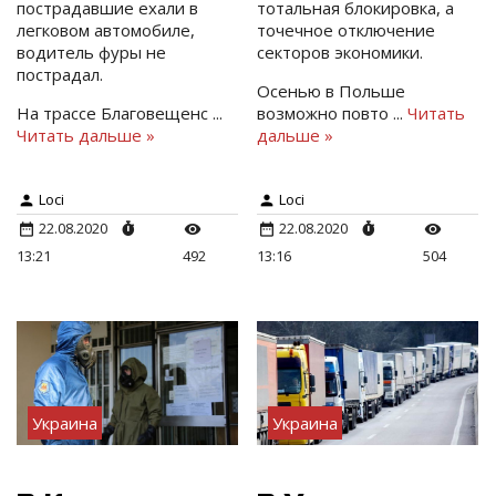
пострадавшие ехали в
тотальная блокировка, а
легковом автомобиле,
точечное отключение
водитель фуры не
секторов экономики.
пострадал.
Осенью в Польше
На трассе Благовещенс
...
возможно повто
...
Читать
Читать дальше »
дальше »
Loci
Loci
22.08.2020
22.08.2020
13:21
492
13:16
504
Украина
Украина