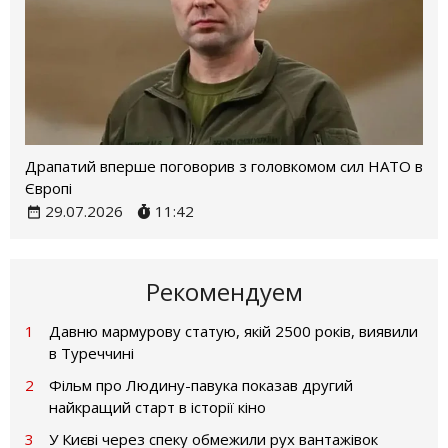
Драпатий вперше поговорив з головкомом сил НАТО в
Європі
29.07.2026
11:42
Рекомендуем
1
Давню мармурову статую, якій 2500 років, виявили
в Туреччині
2
Фільм про Людину-павука показав другий
найкращий старт в історії кіно
3
У Києві через спеку обмежили рух вантажівок