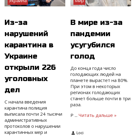
Украина
Мир
Из-за
В мире из-за
нарушений
пандемии
карантина в
усугубился
Украине
голод
открыли 226
До конца года число
голодающих людей на
уголовных
планете вырастет на 80%.
При этом в некоторых
дел
регионах голодающих
станет больше почти в три
С начала введения
раза.
карантина полиция
выписала почти 24 тысячи
Р
...
Читать дальше »
административных
протоколов о нарушении
карантинных мер и
Loci