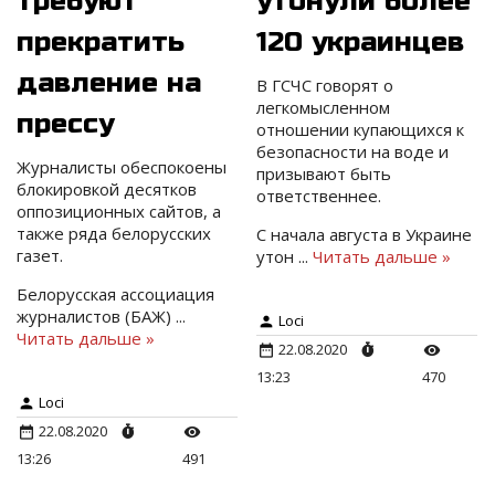
требуют
утонули более
прекратить
120 украинцев
давление на
В ГСЧС говорят о
легкомысленном
прессу
отношении купающихся к
безопасности на воде и
Журналисты обеспокоены
призывают быть
блокировкой десятков
ответственнее.
оппозиционных сайтов, а
также ряда белорусских
С начала августа в Украине
газет.
утон
...
Читать дальше »
Белорусская ассоциация
журналистов (БАЖ)
...
Loci
Читать дальше »
22.08.2020
13:23
470
Loci
22.08.2020
13:26
491