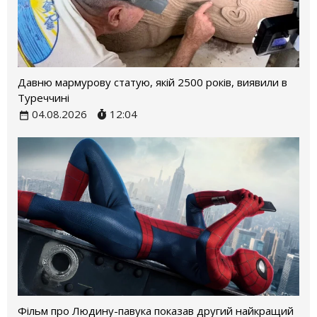
Давню мармурову статую, якій 2500 років, виявили в
Туреччині
04.08.2026
12:04
Фільм про Людину-павука показав другий найкращий