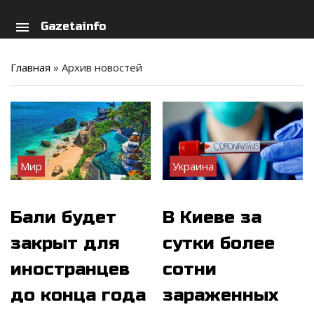
arch
person
menu
Gazetainfo
Главная
»
Архив новостей
Мир
Украина
Бали будет
В Киеве за
закрыт для
сутки более
иностранцев
сотни
до конца года
зараженных