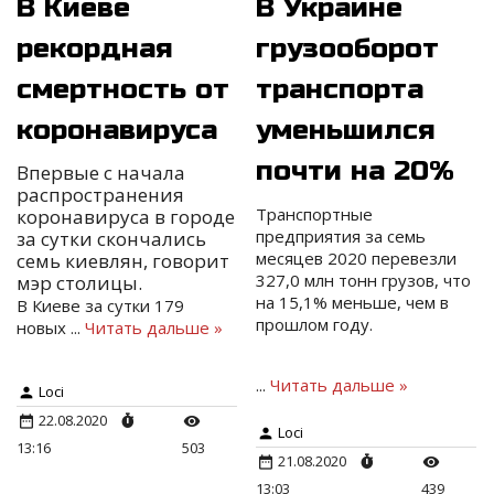
В Киеве
В Украине
рекордная
грузооборот
смертность от
транспорта
коронавируса
уменьшился
почти на 20%
Впервые с начала
распространения
Транспортные
коронавируса в городе
предприятия за семь
за сутки скончались
месяцев 2020 перевезли
семь киевлян, говорит
327,0 млн тонн грузов, что
мэр столицы.
на 15,1% меньше, чем в
В Киеве за сутки 179
прошлом году.
новых
...
Читать дальше »
...
Читать дальше »
Loci
22.08.2020
Loci
13:16
503
21.08.2020
13:03
439