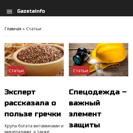
arch
person
menu
Gazetainfo
Главная
»
Статьи
Статьи
Статьи
Эксперт
Спецодежда –
рассказала о
важный
пользе гречки
элемент
защиты
Крупа богата витаминами и
минералами, а также