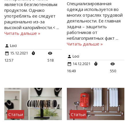
Специализированная
является безглютеновым
одежда используется во
продуктом. Однако
многих отраслях трудовой
употреблять ее следует
деятельности. Ее главная
рационально из-за
задача – защитить
высокой калорийности.<
...
работников от
Читать дальше »
неблагоприятных факт
...
Читать дальше »
Loci
15.12.2021
Loci
12:57
518
14.12.2021
16:49
550
Статьи
Статьи