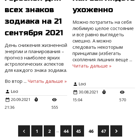
всех знаков
ухоженно
зодиака на 21
Можно потратить на себя
любимую целое состояние
сентября 2021
и всё равно выглядеть
смешно. А можно
День снижения жизненной
следовать некоторым
энергии и планирования –
принципам (избегать
прогноз наиболее ярких
скопления лишних веще
...
астрологических аспектов
Читать дальше »
для каждого знака зодиака.
Во втор
...
Читать дальше »
Loci
Loci
30.08.2021
20.09.2021
15:04
570
21:36
555
...
1
2
44
45
46
47