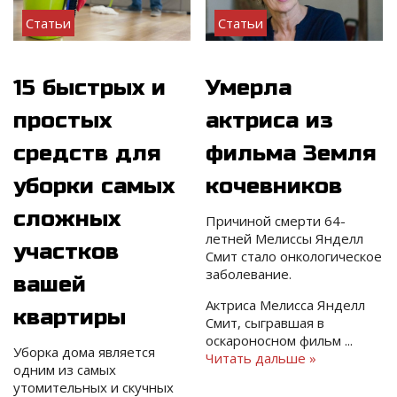
Статьи
Статьи
15 быстрых и
Умерла
простых
актриса из
средств для
фильма Земля
уборки самых
кочевников
сложных
Причиной смерти 64-
летней Мелиссы Янделл
участков
Смит стало онкологическое
заболевание.
вашей
Актриса Мелисса Янделл
квартиры
Смит, сыгравшая в
оскароносном фильм
...
Уборка дома является
Читать дальше »
одним из самых
утомительных и скучных