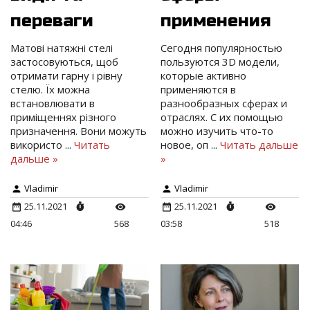
переваги
применения
Матові натяжні стелі
Сегодня популярностью
застосовуються, щоб
пользуются 3D модели,
отримати гарну і рівну
которые активно
стелю. Їх можна
применяются в
встановлювати в
разнообразных сферах и
приміщеннях різного
отраслях. С их помощью
призначення. Вони можуть
можно изучить что-то
використо
...
Читать
новое, оп
...
Читать дальше
дальше »
»
Vladimir
Vladimir
25.11.2021
25.11.2021
04:46
568
03:58
518