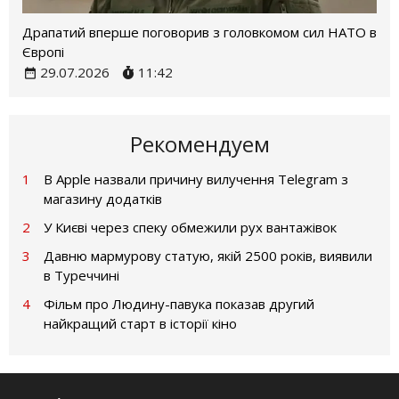
Драпатий вперше поговорив з головкомом сил НАТО в
Європі
29.07.2026
11:42
Рекомендуем
1
В Apple назвали причину вилучення Telegram з
магазину додатків
2
У Києві через спеку обмежили рух вантажівок
3
Давню мармурову статую, якій 2500 років, виявили
в Туреччині
4
Фільм про Людину-павука показав другий
найкращий старт в історії кіно