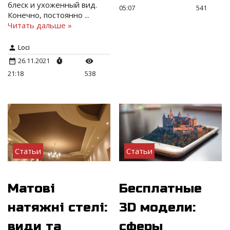
блеск и ухоженный вид.
05:07
541
Конечно, постоянно
...
Читать дальше »
Loci
26.11.2021
21:18
538
Статьи
Статьи
Матові
Бесплатные
натяжні стелі:
3D модели:
види та
сферы